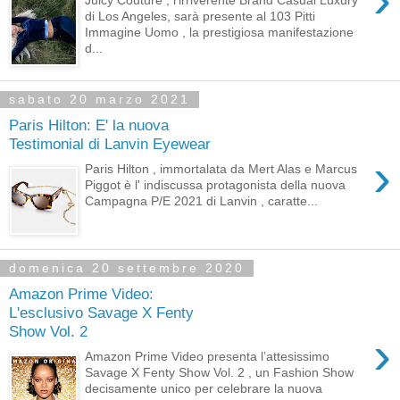
Juicy Couture , l’irriverente Brand Casual Luxury
di Los Angeles, sarà presente al 103 Pitti
Immagine Uomo , la prestigiosa manifestazione
d...
sabato 20 marzo 2021
Paris Hilton: E' la nuova
Testimonial di Lanvin Eyewear
›
Paris Hilton , immortalata da Mert Alas e Marcus
Piggot è l' indiscussa protagonista della nuova
Campagna P/E 2021 di Lanvin , caratte...
domenica 20 settembre 2020
Amazon Prime Video:
L'esclusivo Savage X Fenty
Show Vol. 2
›
Amazon Prime Video presenta l’attesissimo
Savage X Fenty Show Vol. 2 , un Fashion Show
decisamente unico per celebrare la nuova