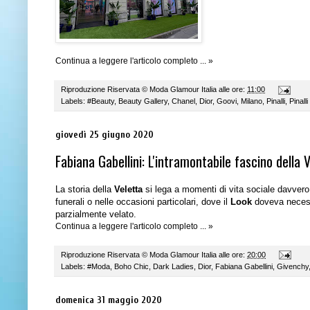
Continua a leggere l'articolo completo ... »
Riproduzione Riservata ©
Moda Glamour Italia
alle ore:
11:00
Labels:
#Beauty
,
Beauty Gallery
,
Chanel
,
Dior
,
Goovi
,
Milano
,
Pinalli
,
Pinall
giovedì 25 giugno 2020
Fabiana Gabellini: L'intramontabile fascino della 
La storia della
Veletta
si lega a momenti di vita sociale davvero 
funerali o nelle occasioni particolari, dove il
Look
doveva necess
parzialmente velato.
Continua a leggere l'articolo completo ... »
Riproduzione Riservata ©
Moda Glamour Italia
alle ore:
20:00
Labels:
#Moda
,
Boho Chic
,
Dark Ladies
,
Dior
,
Fabiana Gabellini
,
Givenchy
domenica 31 maggio 2020