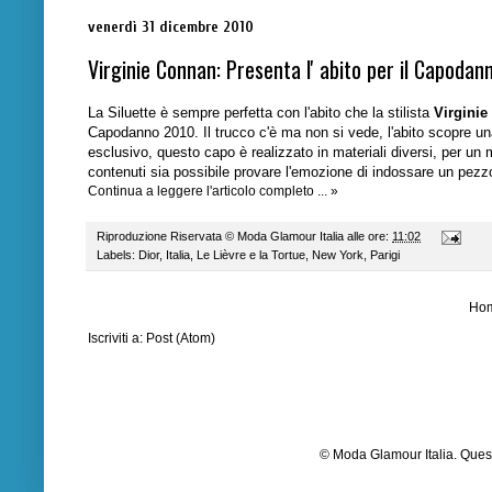
venerdì 31 dicembre 2010
Virginie Connan: Presenta l' abito per il Capodan
La Siluette è sempre perfetta con l'abito che la stilista
Virgini
Capodanno 2010. Il trucco c'è ma non si vede, l'abito scopre un
esclusivo, questo capo è realizzato in materiali diversi, per un 
contenuti sia possibile provare l'emozione di indossare un pezz
Continua a leggere l'articolo completo ... »
Riproduzione Riservata ©
Moda Glamour Italia
alle ore:
11:02
Labels:
Dior
,
Italia
,
Le Lièvre e la Tortue
,
New York
,
Parigi
Ho
Iscriviti a:
Post (Atom)
© Moda Glamour Italia. Quest