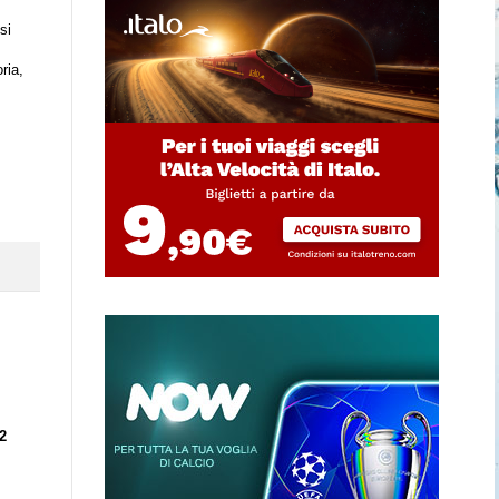
osi
ria,
2