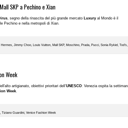
 Mall SKP a Pechino e Xian
irus
, segno della rinascita del più grande mercato
Luxury
al Mondo è il
le Pechino e nella metropoli di Xian.
,
Hermes
,
Jimmy Choo
,
Louis Vuitton
,
Mall SKP
,
Moschino
,
Prada
,
Pucci
,
Sonia Rykiel
,
Tod’s
,
ion Week
'alto artigianato, obiettivi prioritari dell’
UNESCO
: Venezia ospita la settima
hion Week
.
,
Tiziano Guardini
,
Venice Fashion Week