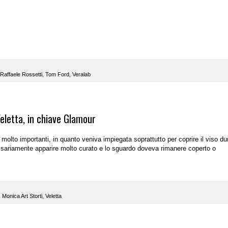
i Raffaele Rossetti
,
Tom Ford
,
Veralab
Veletta, in chiave Glamour
molto importanti, in quanto veniva impiegata soprattutto per coprire il viso du
ariamente apparire molto curato e lo sguardo doveva rimanere coperto o
,
Monica Art Storti
,
Veletta