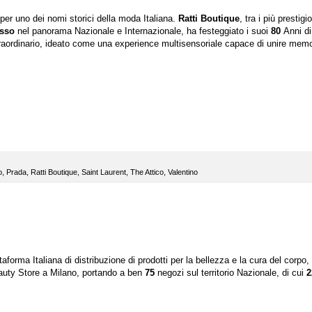
per uno dei nomi storici della moda Italiana.
Ratti Boutique
, tra i più prestigi
sso
nel panorama Nazionale e Internazionale, ha festeggiato i suoi
80
Anni di
aordinario, ideato come una
experience multisensoriale
capace di unire memo
o
,
Prada
,
Ratti Boutique
,
Saint Laurent
,
The Attico
,
Valentino
ttaforma Italiana di distribuzione di prodotti per la bellezza e la cura del corpo,
auty
Store a Milano, portando a ben
75
negozi sul territorio Nazionale, di cui
2