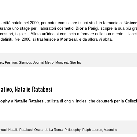
città natale nel 2000, per poter cominciare i suoi studi in farmacia all’
Univer
urante uno stage per i laboratori cosmetici
Dior
a Parigi, scopre la sua più gr
accessori, i gioielli. Allora un’idea si comincia a formare nella sua mente… lanci
definiti. Nel 2006, si trasferisce a
Montreal
, e da allora vi abita.
ec
,
Fashion
,
Glamour
,
Journal Metro
,
Montreal
,
Star Inc
ativo, Natalie Ratabesi
sophy
a
Natalie Ratabesi
, stilista di origini Inglesi che debutterà per la Collez
retti
,
Natalie Ratabesi
,
Oscar de La Renta
,
Philosophy
,
Ralph Lauren
,
Valentino