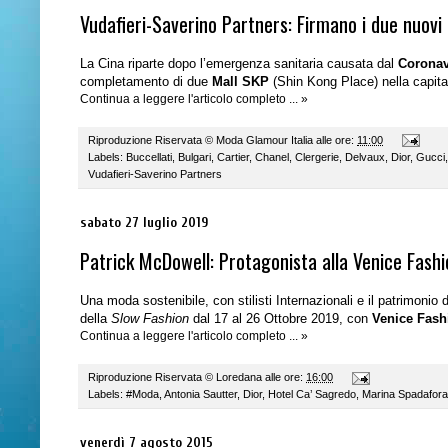
Vudafieri-Saverino Partners: Firmano i due nuovi
La Cina riparte dopo l’emergenza sanitaria causata dal
Coronav
completamento di due
Mall SKP
(Shin Kong Place) nella capita
Continua a leggere l'articolo completo ... »
Riproduzione Riservata ©
Moda Glamour Italia
alle ore:
11:00
Labels:
Buccellati
,
Bulgari
,
Cartier
,
Chanel
,
Clergerie
,
Delvaux
,
Dior
,
Gucci
Vudafieri-Saverino Partners
sabato 27 luglio 2019
Patrick McDowell: Protagonista alla Venice Fash
Una moda sostenibile, con stilisti Internazionali e il patrimonio dell
della
Slow Fashion
dal 17 al 26 Ottobre 2019, con
Venice Fas
Continua a leggere l'articolo completo ... »
Riproduzione Riservata ©
Loredana
alle ore:
16:00
Labels:
#Moda
,
Antonia Sautter
,
Dior
,
Hotel Ca’ Sagredo
,
Marina Spadafora
venerdì 7 agosto 2015