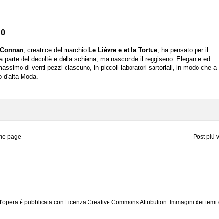
no
e Connan
, creatrice del marchio
Le Lièvre e et la Tortue
, ha pensato per il
a parte del decoltè e della schiena, ma nasconde il reggiseno. Elegante ed
massimo di venti pezzi ciascuno, in piccoli laboratori sartoriali, in modo che a
o d'alta Moda.
me page
Post più 
'opera è pubblicata con Licenza Creative Commons Attribution. Immagini dei temi 