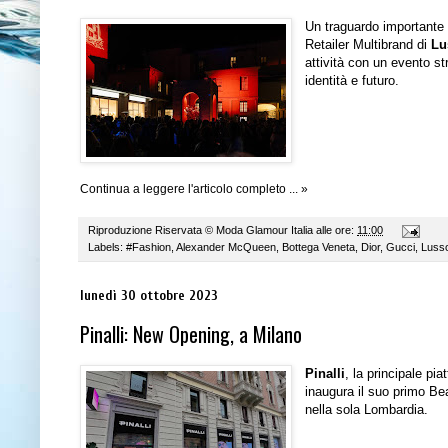
Un traguardo importante 
Retailer Multibrand di
Lu
attività
con un evento str
identità e futuro.
Continua a leggere l'articolo completo ... »
Riproduzione Riservata ©
Moda Glamour Italia
alle ore:
11:00
Labels:
#Fashion
,
Alexander McQueen
,
Bottega Veneta
,
Dior
,
Gucci
,
Luss
lunedì 30 ottobre 2023
Pinalli: New Opening, a Milano
Pinalli
, la principale pia
inaugura il suo primo B
e
nella sola Lombardia.