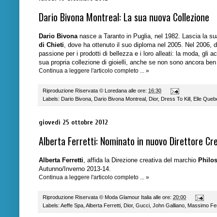
Dario Bivona Montreal: La sua nuova Collezione
Dario Bivona
nasce a Taranto in Puglia, nel 1982. Lascia la sua 
di Chieti
, dove ha ottenuto il suo diploma nel 2005. Nel 2006, d
passione per i prodotti di bellezza e i loro alleati: la moda, gli 
sua propria collezione di gioielli, anche se non sono ancora ben 
Continua a leggere l'articolo completo ... »
Riproduzione Riservata ©
Loredana
alle ore:
16:30
Labels:
Dario Bivona
,
Dario Bivona Montreal
,
Dior
,
Dress To Kill
,
Elle Queb
giovedì 25 ottobre 2012
Alberta Ferretti: Nominato in nuovo Direttore Cre
Alberta Ferretti
, affida la Direzione creativa del marchio
Philo
Autunno/Inverno 2013-14.
Continua a leggere l'articolo completo ... »
Riproduzione Riservata ©
Moda Glamour Italia
alle ore:
20:00
Labels:
Aeffe Spa
,
Alberta Ferretti
,
Dior
,
Gucci
,
John Galliano
,
Massimo Fer