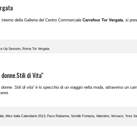
ergata
l’ interno della Galleria del Centro Commerciale
Carrefour Tor Vergata
, si pre
e Up Session
,
Roma Tor Vergata
 donne.Stili di Vita"
i donne. Stili di vita
” è lo specchio di un viaggio nella moda, attraverso un c
cenni.
lia
,
Miss Italia Calendario 2013
,
Paco Rabanne
,
Sorelle Fontana
,
Valentino
,
Versace
,
Yves Sa