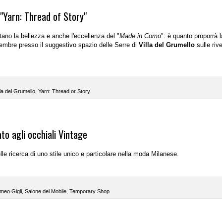
"Yarn: Thread of Story"
tano la bellezza e anche l'eccellenza del "
Made in Como
": è quanto proporrà l
ttembre presso il suggestivo spazio delle Serre di
Villa del Grumello
sulle rive
lla del Grumello
,
Yarn: Thread or Story
to agli occhiali Vintage
e ricerca di uno stile unico e particolare nella moda Milanese.
meo Gigli
,
Salone del Mobile
,
Temporary Shop