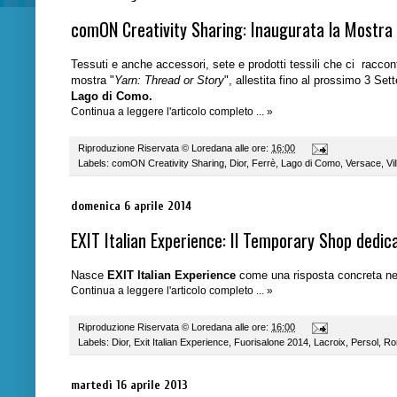
comON Creativity Sharing: Inaugurata la Mostra 
Tessuti e anche accessori, sete e prodotti tessili che ci raccon
mostra "
Yarn: Thread or Story
", allestita fino al prossimo 3 Se
Lago di Como.
Continua a leggere l'articolo completo ... »
Riproduzione Riservata ©
Loredana
alle ore:
16:00
Labels:
comON Creativity Sharing
,
Dior
,
Ferrè
,
Lago di Como
,
Versace
,
Vi
domenica 6 aprile 2014
EXIT Italian Experience: Il Temporary Shop dedica
Nasce
EXIT Italian Experience
come una risposta concreta nell
Continua a leggere l'articolo completo ... »
Riproduzione Riservata ©
Loredana
alle ore:
16:00
Labels:
Dior
,
Exit Italian Experience
,
Fuorisalone 2014
,
Lacroix
,
Persol
,
Ro
martedì 16 aprile 2013