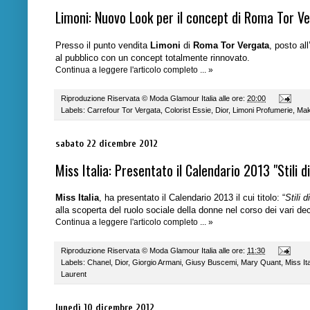
Limoni: Nuovo Look per il concept di Roma Tor V
Presso il punto vendita
Limoni
di
Roma Tor Vergata
, posto al
al pubblico con un concept totalmente rinnovato.
Continua a leggere l'articolo completo ... »
Riproduzione Riservata ©
Moda Glamour Italia
alle ore:
20:00
Labels:
Carrefour Tor Vergata
,
Colorist Essie
,
Dior
,
Limoni Profumerie
,
Mak
sabato 22 dicembre 2012
Miss Italia: Presentato il Calendario 2013 "Stili di
Miss Italia
, ha presentato il Calendario 2013 il cui titolo: “
Stili d
alla scoperta del ruolo sociale della donne nel corso dei vari de
Continua a leggere l'articolo completo ... »
Riproduzione Riservata ©
Moda Glamour Italia
alle ore:
11:30
Labels:
Chanel
,
Dior
,
Giorgio Armani
,
Giusy Buscemi
,
Mary Quant
,
Miss Ita
Laurent
lunedì 10 dicembre 2012