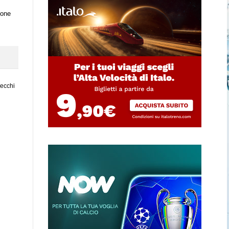
ione
vecchi