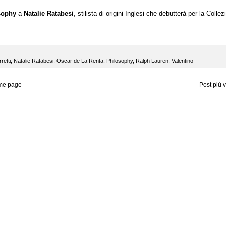
sophy
a
Natalie Ratabesi
, stilista di origini Inglesi che debutterà per la Collez
retti
,
Natalie Ratabesi
,
Oscar de La Renta
,
Philosophy
,
Ralph Lauren
,
Valentino
me page
Post più 