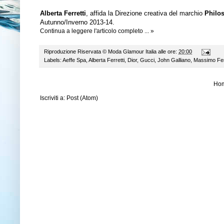
Alberta Ferretti
, affida la Direzione creativa del marchio
Philo
Autunno/Inverno 2013-14.
Continua a leggere l'articolo completo ... »
Riproduzione Riservata ©
Moda Glamour Italia
alle ore:
20:00
Labels:
Aeffe Spa
,
Alberta Ferretti
,
Dior
,
Gucci
,
John Galliano
,
Massimo Fer
Ho
Iscriviti a:
Post (Atom)