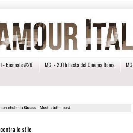
I - Biennale #26.
MGI - 20Th Festa del Cinema Roma
MGI
 con etichetta
Guess
.
Mostra tutti i post
contra lo stile