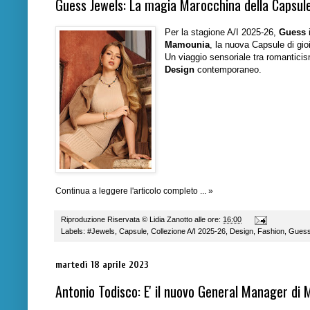
Guess Jewels: La magia Marocchina della Capsu
Per la stagione
A/I 2025-26
,
Guess
i
Mamounia
, la nuova Capsule di gio
Un viaggio sensoriale tra romanticismo
Design
contemporaneo.
Continua a leggere l'articolo completo ... »
Riproduzione Riservata ©
Lidia Zanotto
alle ore:
16:00
Labels:
#Jewels
,
Capsule
,
Collezione A/I 2025-26
,
Design
,
Fashion
,
Gues
martedì 18 aprile 2023
Antonio Todisco: E' il nuovo General Manager di M