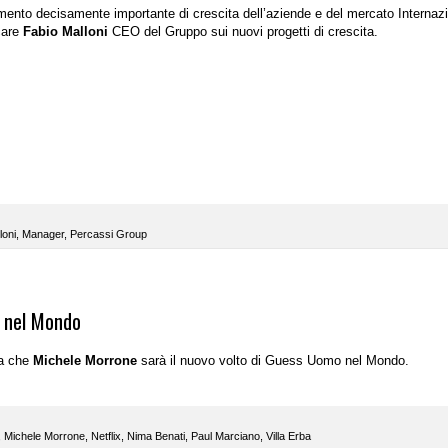
mento decisamente importante di crescita dell’aziende e del mercato Internaz
ncare
Fabio Malloni
CEO del Gruppo sui nuovi progetti di crescita.
loni
,
Manager
,
Percassi Group
o nel Mondo
ia che
Michele Morrone
sarà il nuovo volto di Guess Uomo nel Mondo.
,
Michele Morrone
,
Netflix
,
Nima Benati
,
Paul Marciano
,
Villa Erba