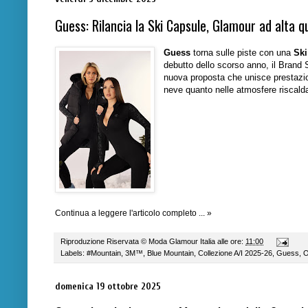
Guess: Rilancia la Ski Capsule, Glamour ad alta q
Guess
torna sulle piste con una
Ski
debutto dello scorso anno, il Brand 
nuova proposta che unisce prestazion
neve quanto nelle atmosfere riscalda
Continua a leggere l'articolo completo ... »
Riproduzione Riservata ©
Moda Glamour Italia
alle ore:
11:00
Labels:
#Mountain
,
3M™
,
Blue Mountain
,
Collezione A/I 2025-26
,
Guess
,
O
domenica 19 ottobre 2025