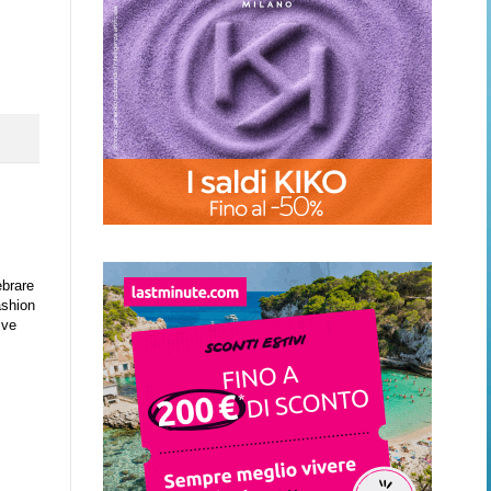
ebrare
ashion
ive