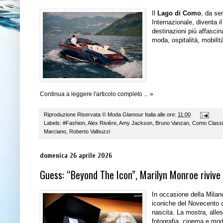
Il
Lago di Como
, da se
Internazionale, diventa 
destinazioni più affascin
moda, ospitalità, mobilit
Continua a leggere l'articolo completo ... »
Riproduzione Riservata ©
Moda Glamour Italia
alle ore:
11:00
Labels:
#Fashion
,
Alex Rivière
,
Amy Jackson
,
Bruno Vanzan
,
Como Classi
Marciano
,
Roberto Valbuzzi
domenica 26 aprile 2026
Guess: “Beyond The Icon”, Marilyn Monroe rivive
In occasione della Mila
iconiche del Novecento 
nascita. La mostra, alles
fotografia, cinema e mod