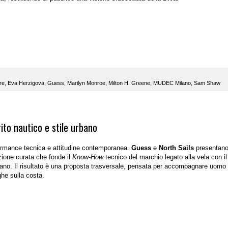
re
,
Eva Herzigova
,
Guess
,
Marilyn Monroe
,
Milton H. Greene
,
MUDEC Milano
,
Sam Shaw
ito nautico e stile urbano
ormance tecnica e attitudine contemporanea.
Guess
e
North Sails
presentano
zione curata che fonde il
Know-How
tecnico del marchio legato alla vela con i
ano. Il risultato è una proposta trasversale, pensata per accompagnare uomo
ughe sulla costa.