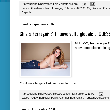
Riproduzione Riservata ©
Lidia Zanotto
alle ore:
16:00
Labels:
#Fashion
,
Chiara Ferragni
,
Collezione A/I 2026-27
,
Glamour
,
Gsta
Capsule
lunedì 26 gennaio 2026
Chiara Ferragni: E' il nuovo volto globale di GUE
GUESS?, Inc.
sceglie
C
nuovo capitolo nel dialo
Continua a leggere l'articolo completo ... »
Riproduzione Riservata ©
Moda Glamour Italia
alle ore:
11:00
Labels:
#ADV
,
Bellflower Pants
,
Camden Bag
,
Chiara Ferragni
,
Collezione
venerdì 5 dicembre 2025