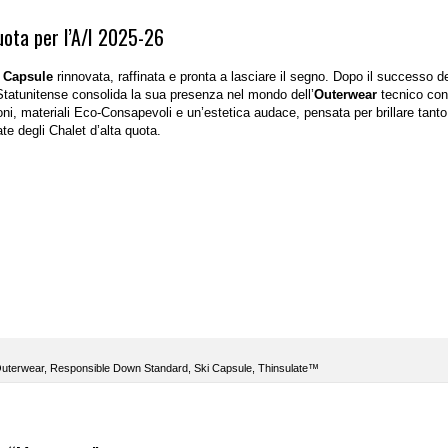
uota per l’A/I 2025-26
 Capsule
rinnovata, raffinata e pronta a lasciare il segno. Dopo il successo d
Statunitense consolida la sua presenza nel mondo dell’
Outerwear
tecnico con
i, materiali Eco-Consapevoli e un’estetica audace, pensata per brillare tanto
te degli Chalet d’alta quota.
uterwear
,
Responsible Down Standard
,
Ski Capsule
,
Thinsulate™