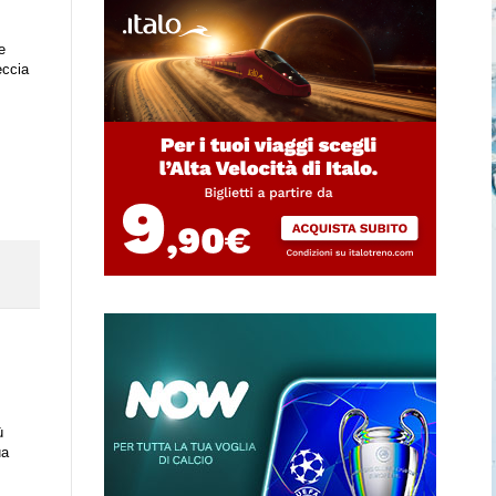
e
eccia
ù
ua