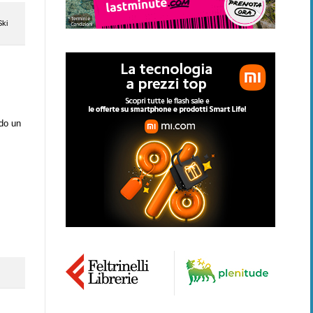
Ski
do un