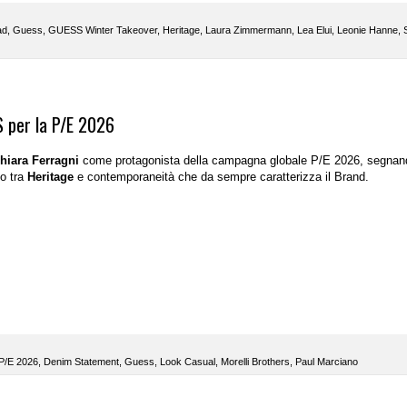
ad
,
Guess
,
GUESS Winter Takeover
,
Heritage
,
Laura Zimmermann
,
Lea Elui
,
Leonie Hanne
,
SS per la P/E 2026
hiara Ferragni
come protagonista della campagna globale P/E 2026, segnan
go tra
Heritage
e contemporaneità che da sempre caratterizza il Brand.
 P/E 2026
,
Denim Statement
,
Guess
,
Look Casual
,
Morelli Brothers
,
Paul Marciano