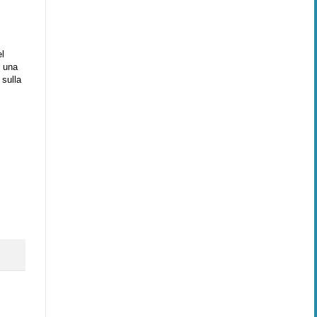
el
 una
 sulla