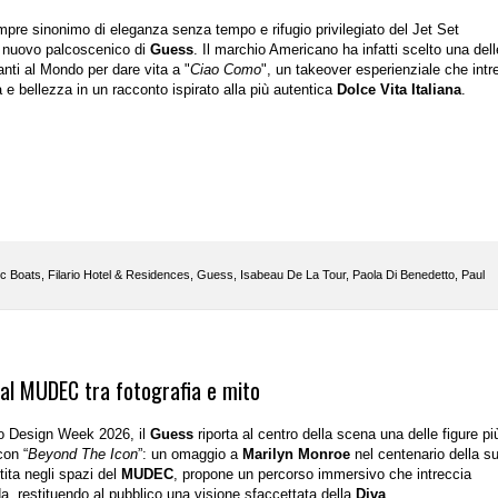
mpre sinonimo di eleganza senza tempo e rifugio privilegiato del Jet Set
il nuovo palcoscenico di
Guess
. Il marchio Americano ha infatti scelto una dell
anti al Mondo per dare vita a "
Ciao Como
", un takeover esperienziale che intr
à e bellezza in un racconto ispirato alla più autentica
Dolce Vita Italiana
.
c Boats
,
Filario Hotel & Residences
,
Guess
,
Isabeau De La Tour
,
Paola Di Benedetto
,
Paul
 al MUDEC tra fotografia e mito
no Design Week 2026, il
Guess
riporta al centro della scena una delle figure pi
con “
Beyond The Icon
”: un omaggio a
Marilyn Monroe
nel centenario della s
tita negli spazi del
MUDEC
, propone un percorso immersivo che intreccia
a, restituendo al pubblico una visione sfaccettata della
Diva
.