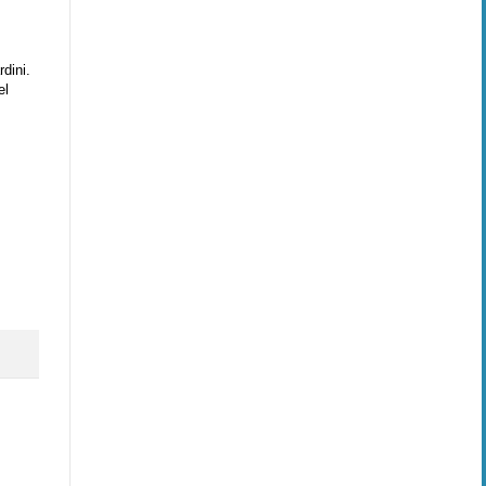
dini.
el