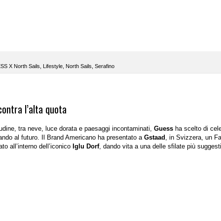
S X North Sails
,
Lifestyle
,
North Sails
,
Serafino
contra l’alta quota
itudine, tra neve, luce dorata e paesaggi incontaminati,
Guess
ha scelto di cel
ndo al futuro. Il Brand Americano ha presentato a
Gstaad
, in Svizzera, un F
o all’interno dell’iconico
Iglu Dorf
, dando vita a una delle sfilate più suggest