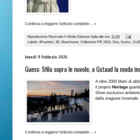
Continua a leggere l'articolo completo ... »
Riproduzione Riservata ©
Moda Glamour Italia
alle ore:
11:00
Labels:
#Fashion
,
3D
,
Beachwear
,
Collezione P/E 2026
,
Dna
,
Guess
,
GUES
lunedì 9 febbraio 2026
Guess: Sfila sopra le nuvole, a Gstaad la moda in
A oltre 2000 Metri di alt
il proprio
Heritage
guarda
Show esclusivo ambientat
della stagione Invernale.
Continua a leggere l'articolo completo ... »