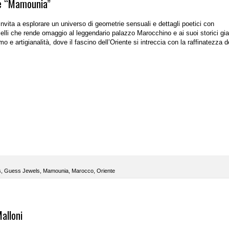
le “Mamounia”
nvita a esplorare un universo di geometrie sensuali e dettagli poetici con
ielli che rende omaggio al leggendario palazzo Marocchino e ai suoi storici giar
 e artigianalità, dove il fascino dell’Oriente si intreccia con la raffinatezza d
s
,
Guess Jewels
,
Mamounia
,
Marocco
,
Oriente
alloni