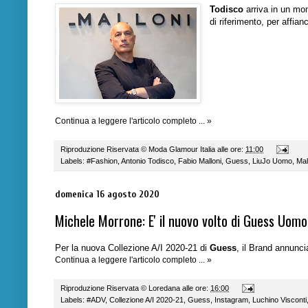
Todisco
arriva in un mo
di riferimento, per affia
Continua a leggere l'articolo completo ... »
Riproduzione Riservata ©
Moda Glamour Italia
alle ore:
11:00
Labels:
#Fashion
,
Antonio Todisco
,
Fabio Malloni
,
Guess
,
LiuJo Uomo
,
Mal
domenica 16 agosto 2020
Michele Morrone: E' il nuovo volto di Guess Uom
Per la nuova Collezione A/I 2020-21 di
Guess
, il Brand annunc
Continua a leggere l'articolo completo ... »
Riproduzione Riservata ©
Loredana
alle ore:
16:00
Labels:
#ADV
,
Collezione A/I 2020-21
,
Guess
,
Instagram
,
Luchino Visconti