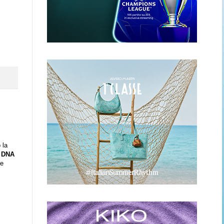
 la
l
DNA
 e