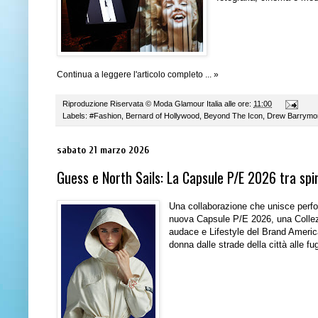
Continua a leggere l'articolo completo ... »
Riproduzione Riservata ©
Moda Glamour Italia
alle ore:
11:00
Labels:
#Fashion
,
Bernard of Hollywood
,
Beyond The Icon
,
Drew Barrymo
sabato 21 marzo 2026
Guess e North Sails: La Capsule P/E 2026 tra spir
Una collaborazione che unisce perf
nuova Capsule
P/E 2026
, una Colle
audace e Lifestyle del Brand Americ
donna dalle strade della città alle f