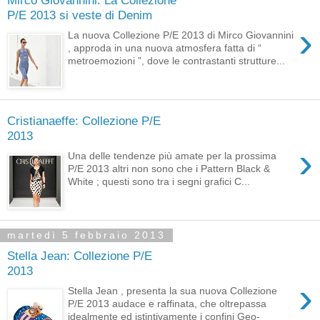
P/E 2013 si veste di Denim
›
La nuova Collezione P/E 2013 di Mirco Giovannini
, approda in una nuova atmosfera fatta di “
metroemozioni ”, dove le contrastanti strutture...
Cristianaeffe: Collezione P/E
2013
›
Una delle tendenze più amate per la prossima
P/E 2013 altri non sono che i Pattern Black &
White ; questi sono tra i segni grafici C...
martedì 5 febbraio 2013
Stella Jean: Collezione P/E
2013
›
Stella Jean , presenta la sua nuova Collezione
P/E 2013 audace e raffinata, che oltrepassa
idealmente ed istintivamente i confini Geo-