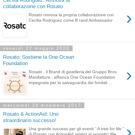
collaborazione con Rosato
›
Rosato rinnova la propria collaborazione con
Cecilia Rodriguez come B rand Ambassador .
venerdì 22 maggio 2020
Rosato: Sostiene la One Ocean
Foundation
›
Rosato , il Brand di gioielleria del Gruppo Bros
Manifatture , affianca One Ocean Foundation
impegnata per la salvaguardia dei fondali ...
mercoledì 20 dicembre 2017
Rosato & ActionAid: Uno
straordinario successo!
›
Una grande succeso per gli eventi “ A tree for life ”
di Rosato con ActionAid relativi al progetto We