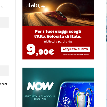
ni
.
vecchi