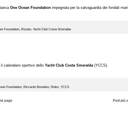
ffianca
One Ocean Foundation
impegnata per la
salvaguardia dei fondali mari
n Foundation
,
Rosato
,
Yacht Club Costa Smeralda
 il calendario sportivo dello
Yacht Club Costa Smeralda
(YCCS).
ean Foundation
,
Riccardo Bonadeo
,
Rolex
,
YCCS
me page
Post più 