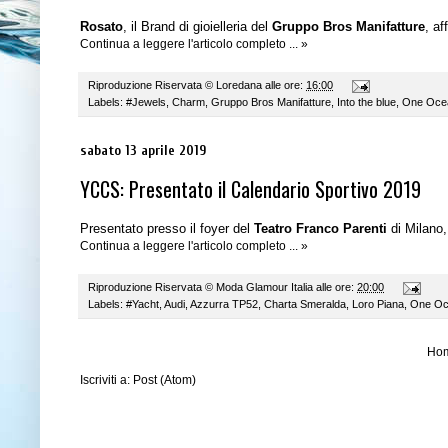
Rosato
, il Brand di gioielleria del
Gruppo Bros Manifatture
, a
Continua a leggere l'articolo completo ... »
Riproduzione Riservata ©
Loredana
alle ore:
16:00
Labels:
#Jewels
,
Charm
,
Gruppo Bros Manifatture
,
Into the blue
,
One Ocea
sabato 13 aprile 2019
YCCS: Presentato il Calendario Sportivo 2019
Presentato presso il foyer del
Teatro Franco Parenti
di Milano,
Continua a leggere l'articolo completo ... »
Riproduzione Riservata ©
Moda Glamour Italia
alle ore:
20:00
Labels:
#Yacht
,
Audi
,
Azzurra TP52
,
Charta Smeralda
,
Loro Piana
,
One Oc
Ho
Iscriviti a:
Post (Atom)