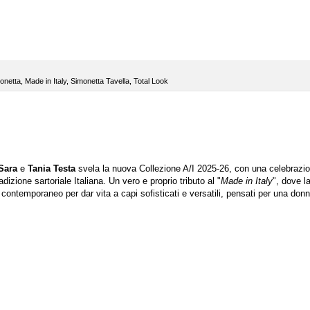
monetta
,
Made in Italy
,
Simonetta Tavella
,
Total Look
Sara
e
Tania Testa
svela la nuova Collezione A/I 2025-26, con una celebrazi
izione sartoriale Italiana. Un vero e proprio tributo al "
Made in Italy
", dove l
contemporaneo per dar vita a capi sofisticati e versatili, pensati per una don