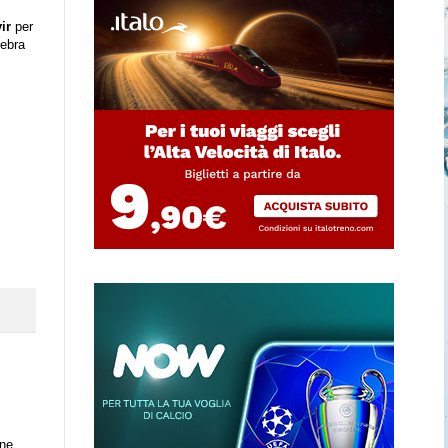
ir
per
lebra
one