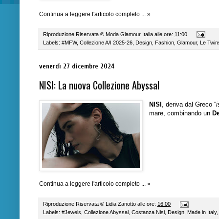
Continua a leggere l'articolo completo ... »
Riproduzione Riservata ©
Moda Glamour Italia
alle ore:
11:00
Labels:
#MFW
,
Collezione A/I 2025-26
,
Design
,
Fashion
,
Glamour
,
Le Twin
venerdì 27 dicembre 2024
NISI: La nuova Collezione Abyssal
NISI
, deriva dal Greco “
i
mare, combinando un
D
Continua a leggere l'articolo completo ... »
Riproduzione Riservata ©
Lidia Zanotto
alle ore:
16:00
Labels:
#Jewels
,
Collezione Abyssal
,
Costanza Nisi
,
Design
,
Made in Italy