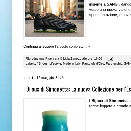
insieme a
SANGI
, dando
verso una nuova visione 
sperimentazione, muovend
Continua a leggere l'articolo completo ... »
Riproduzione Riservata ©
Lidia Zanotto
alle ore:
16:00
Labels:
#Shoes
,
Lifestyle
,
Made in Italy
,
Pantofola d’Oro
,
Partnership
,
SAN
sabato 17 maggio 2025
I Bijoux di Simonetta: La nuova Collezione per l'E
I Bijoux di Simonetta
sv
forme leggere e cromie 