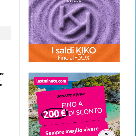
one
a
na