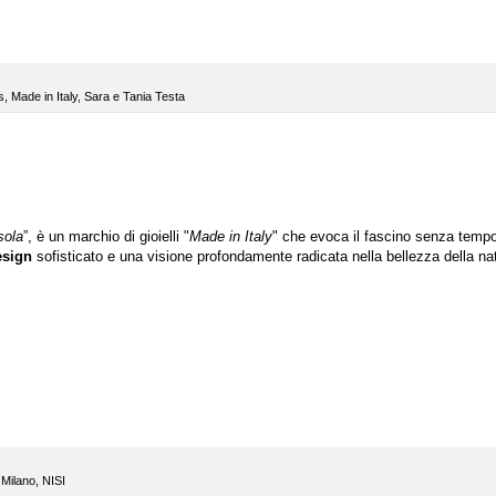
s
,
Made in Italy
,
Sara e Tania Testa
sola
”, è un marchio di gioielli "
Made in Italy
" che evoca il fascino senza tempo
esign
sofisticato e una visione profondamente radicata nella bellezza della na
,
Milano
,
NISI