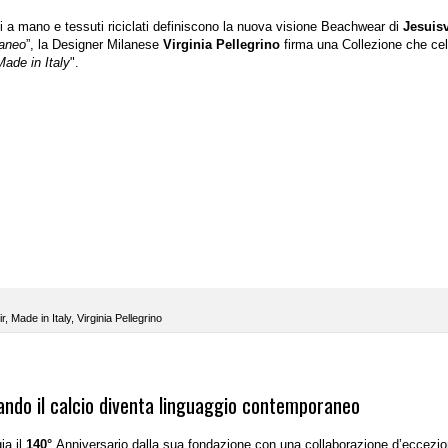
tti a mano e tessuti riciclati definiscono la nuova visione Beachwear di
Jesuisv
raneo
”, la Designer Milanese
Virginia Pellegrino
firma una Collezione che ce
Made in Italy
".
ir
,
Made in Italy
,
Virginia Pellegrino
ando il calcio diventa linguaggio contemporaneo
ia il
140°
Anniversario dalla sua fondazione con una collaborazione d’eccezi