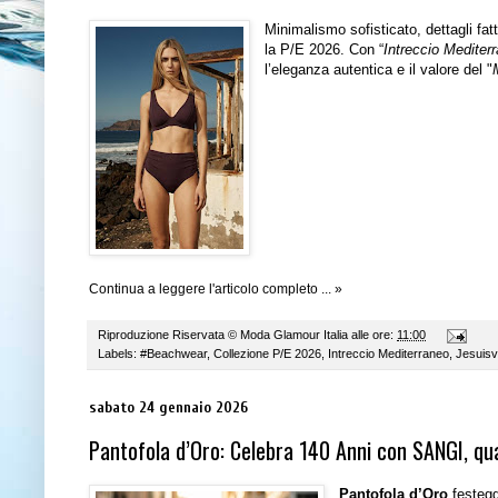
Minimalismo sofisticato, dettagli fa
la P/E 2026. Con “
Intreccio Mediter
l’eleganza autentica e il valore del "
Continua a leggere l'articolo completo ... »
Riproduzione Riservata ©
Moda Glamour Italia
alle ore:
11:00
Labels:
#Beachwear
,
Collezione P/E 2026
,
Intreccio Mediterraneo
,
Jesuisv
sabato 24 gennaio 2026
Pantofola d’Oro: Celebra 140 Anni con SANGI, qu
Pantofola d’Oro
festegg