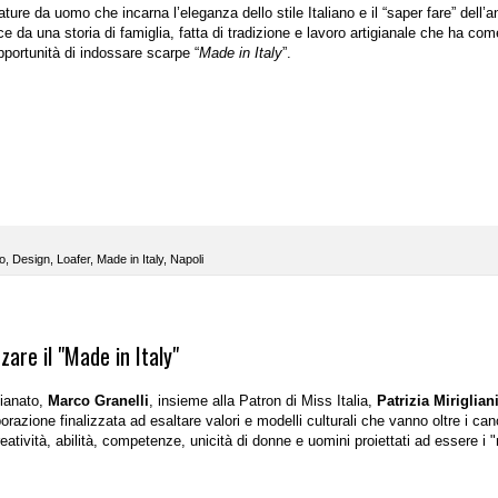
zature da uomo che incarna l’eleganza dello stile Italiano e il “saper fare” dell’a
 da una storia di famiglia, fatta di tradizione e lavoro artigianale che ha com
’opportunità di indossare scarpe “
Made in Italy
”.
o
,
Design
,
Loafer
,
Made in Italy
,
Napoli
zare il "Made in Italy"
gianato,
Marco Granelli
, insieme alla Patron di Miss Italia,
Patrizia Miriglian
razione finalizzata ad esaltare valori e modelli culturali che vanno oltre i can
atività, abilità, competenze, unicità di donne e uomini proiettati ad essere i 