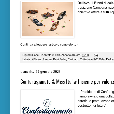
Dellovo
, il Brand di cal
tradizione Campana nasce
obiettivo offrire a tutti l
Continua a leggere l'articolo completo ... »
Riproduzione Riservata ©
Lidia Zanotto
alle ore:
16:00
Labels:
#Shoes
,
Aversa
,
Best Seller
,
Carinaro
,
Collezione P/E 2024
,
Dellov
domenica 29 gennaio 2023
Confartigianato & Miss Italia: Insieme per valoriz
Il Presidente di Confarti
hanno avviato una collabo
estetici e promuovono cre
costruttori di futuro".