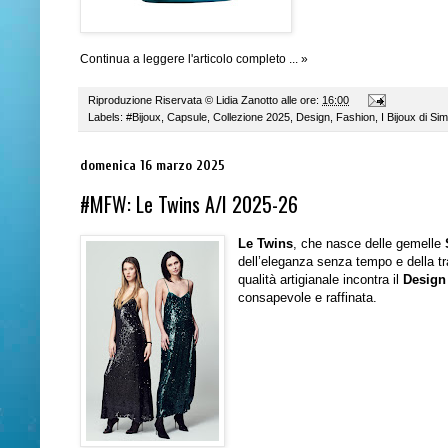
Continua a leggere l'articolo completo ... »
Riproduzione Riservata ©
Lidia Zanotto
alle ore:
16:00
Labels:
#Bijoux
,
Capsule
,
Collezione 2025
,
Design
,
Fashion
,
I Bijoux di Si
domenica 16 marzo 2025
#MFW: Le Twins A/I 2025-26
Le Twins
, che nasce delle gemelle
dell’eleganza senza tempo e della trad
qualità artigianale incontra il
Design
consapevole e raffinata.