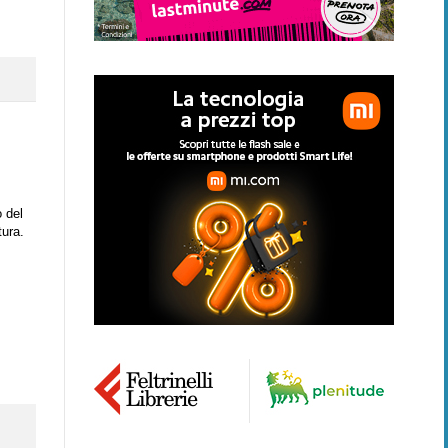
 del
tura.