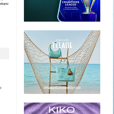
ettarsi
o