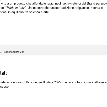
 vita a un progetto che affonda le radici negli archivi storici del Brand per proi
del "
Made in Italy
". Un incontro che unisce tradizione artigianale, ricerca e
osi in equilibrio tra scienza e arte.
GI
,
Superleggera 2.0
state
elano la nuova Collezione per l'Estate 2025 che raccontano il mare attravers
accese.