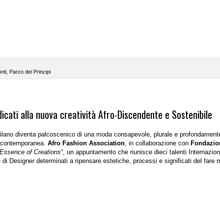
nti
,
Parco dei Principi
icati alla nuova creatività Afro-Discendente e Sostenibile
ilano diventa palcoscenico di una moda consapevole, plurale e profondament
tà contemporanea.
Afro Fashion Association
, in collaborazione con
Fondazio
Essence of Creations
”
, un appuntamento che riunisce dieci talenti Internazion
di Designer determinati a ripensare estetiche, processi e significati del fare