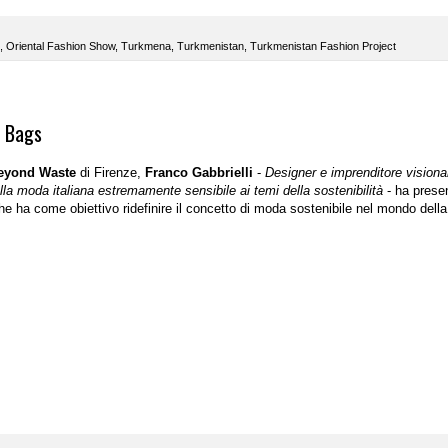
,
Oriental Fashion Show
,
Turkmena
,
Turkmenistan
,
Turkmenistan Fashion Project
i Bags
eyond Waste
di Firenze,
Franco Gabbrielli
-
Designer e imprenditore visiona
a moda italiana estremamente sensibile ai temi della sostenibilità
- ha prese
he ha come obiettivo ridefinire il concetto di moda sostenibile nel mondo della