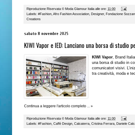
Riproduzione Riservata ©
Moda Glamour Italia
alle ore:
11:00
Labels:
#Fashion
,
Afro Fashion Association
,
Designer
,
Fondazione Sozzan
Creations
sabato 8 novembre 2025
KIWI Vapor e IED: Lanciano una borsa di studio p
KIWI Vapor
, Brand Itali
una
borsa di studio in c
comunicatori visivi. L’ini
tra
creatività, moda e te
Continua a leggere l'articolo completo ... »
Riproduzione Riservata ©
Moda Glamour Italia
alle ore:
11:00
Labels:
#Fashion
,
Caffè Design
,
Calcaterra
,
Cristina Ferrara
,
Daniele Calc