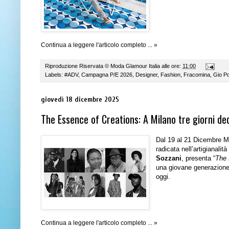
Continua a leggere l'articolo completo ... »
Riproduzione Riservata ©
Moda Glamour Italia
alle ore:
11:00
Labels:
#ADV
,
Campagna P/E 2026
,
Designer
,
Fashion
,
Fracomina
,
Gio Po
giovedì 18 dicembre 2025
The Essence of Creations: A Milano tre giorni ded
Dal 19 al 21 Dicembre M
radicata nell’artigianali
Sozzani
, presenta
“
The 
una giovane generazione 
oggi.
Continua a leggere l'articolo completo ... »