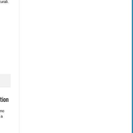
urali.
tion
no
 a