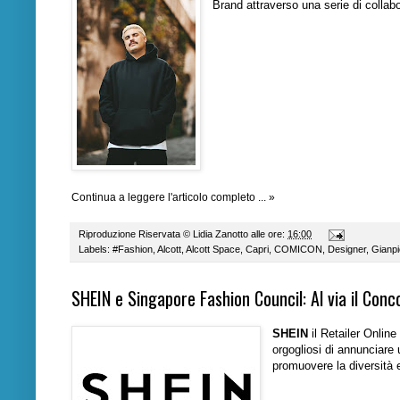
Brand attraverso una serie di collabor
Continua a leggere l'articolo completo ... »
Riproduzione Riservata ©
Lidia Zanotto
alle ore:
16:00
Labels:
#Fashion
,
Alcott
,
Alcott Space
,
Capri
,
COMICON
,
Designer
,
Gianpi
SHEIN e Singapore Fashion Council: Al via il Con
SHEIN
il Retailer Online
orgogliosi di annunciare 
promuovere la diversità e