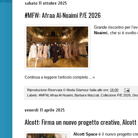
sabato 11 ottobre 2025
#MFW: Afraa Al-Noaimi P/E 2026
Grande riscontro per l’e
Noaimi
, che si è svolto
Continua a leggere l'articolo completo ... »
Riproduzione Riservata ©
Moda Glamour Italia
alle ore:
16:00
Labels:
#MFW
,
Afraa Al-Noaimi
,
Barbara Mazzali
,
Collezione P/E 2026
,
Des
venerdì 11 aprile 2025
Alcott: Firma un nuovo progetto creativo, Alcott
Alcott Space
è il nuovo progetto cr