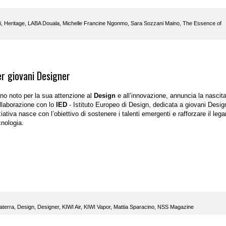
i
,
Heritage
,
LABA Douala
,
Michelle Francine Ngonmo
,
Sara Sozzani Maino
,
The Essence of
er giovani Designer
ano noto per la sua attenzione al
Design
e all’innovazione, annuncia la nascita
ollaborazione con lo
IED
- Istituto Europeo di Design
, dedicata a giovani Desig
ziativa
nasce con l’obiettivo di sostenere i talenti emergenti e rafforzare il leg
cnologia
.
aterra
,
Design
,
Designer
,
KIWI Air
,
KIWI Vapor
,
Mattia Sparacino
,
NSS Magazine