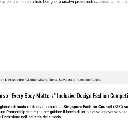
azioni uniche con artisti, Designer e creativi provenienti da diversi ambiti cult
ero D’Alessandro
,
Giubileo
,
Milano
,
Roma
,
Salvatore e Francesco Colella
corso “Every Body Matters” Inclusive Design Fashion Competi
 globale di moda e Lifestyle insieme al
Singapore Fashion Council
(SFC) so
una Partnership strategica per guidare il lancio di un’iniziativa innovativa volta
 l'inclusione nell’industria della moda.