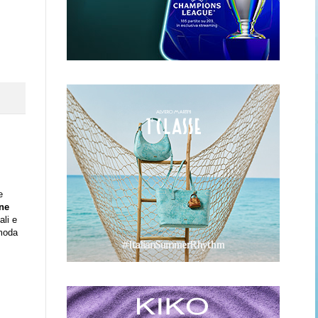
e
ne
ali e
 moda