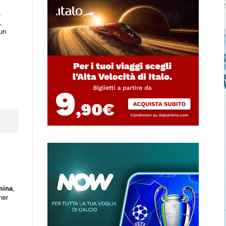
,
,
un
mina
,
ner