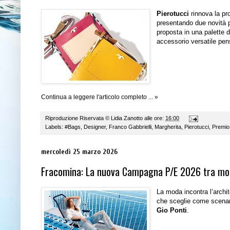
Pierotucci
rinnova la pr
presentando due novità p
proposta in una palette d
accessorio versatile pens
Continua a leggere l'articolo completo ... »
Riproduzione Riservata ©
Lidia Zanotto
alle ore:
16:00
Labels:
#Bags
,
Designer
,
Franco Gabbrielli
,
Margherita
,
Pierotucci
,
Premio
mercoledì 25 marzo 2026
Fracomina: La nuova Campagna P/E 2026 tra moda
La moda incontra l’arch
che sceglie come scenar
Gio Ponti
.