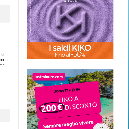
 di
ner e
ame