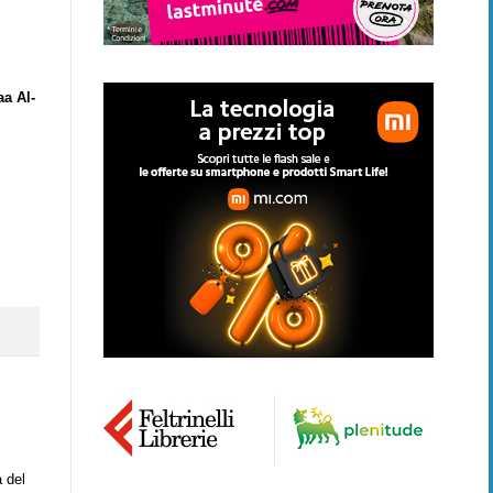
aa Al-
à del