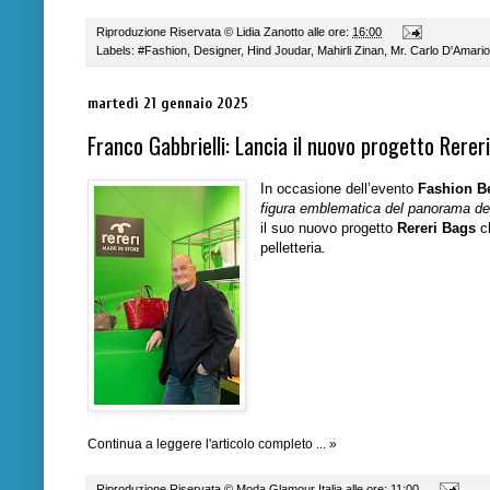
Riproduzione Riservata ©
Lidia Zanotto
alle ore:
16:00
Labels:
#Fashion
,
Designer
,
Hind Joudar
,
Mahirli Zinan
,
Mr. Carlo D'Amario
martedì 21 gennaio 2025
Franco Gabbrielli: Lancia il nuovo progetto Rerer
In occasione dell’evento
Fashion B
figura emblematica del panorama dell
il suo nuovo progetto
Rereri Bags
c
pelletteria.
Continua a leggere l'articolo completo ... »
Riproduzione Riservata ©
Moda Glamour Italia
alle ore:
11:00