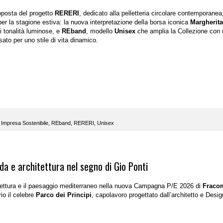
oposta del progetto
RERERI
, dedicato alla pelletteria circolare contemporanea
er la stagione estiva: la nuova interpretazione della borsa iconica
Margherita
i tonalità luminose, e
REband
, modello
Unisex
che amplia la Collezione con 
ato per uno stile di vita dinamico.
 Impresa Sostenibile
,
REband
,
RERERI
,
Unisex
 e architettura nel segno di Gio Ponti
itettura e il paesaggio mediterraneo nella nuova Campagna
P/E 2026
di
Fraco
io il celebre
Parco dei Principi
, capolavoro progettato dall’architetto e Desig