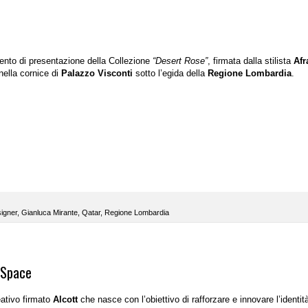
vento di presentazione della Collezione
“Desert Rose”
, firmata dalla stilista
Afr
 nella cornice di
Palazzo Visconti
sotto l’egida della
Regione Lombardia
.
igner
,
Gianluca Mirante
,
Qatar
,
Regione Lombardia
 Space
eativo firmato
Alcott
che nasce
con l’obiettivo di rafforzare e innovare l’identit