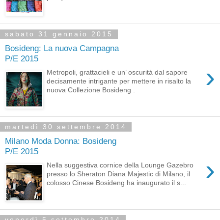
sabato 31 gennaio 2015
Bosideng: La nuova Campagna
P/E 2015
›
Metropoli, grattacieli e un’ oscurità dal sapore
decisamente intrigante per mettere in risalto la
nuova Collezione Bosideng .
martedì 30 settembre 2014
Milano Moda Donna: Bosideng
P/E 2015
›
Nella suggestiva cornice della Lounge Gazebro
presso lo Sheraton Diana Majestic di Milano, il
colosso Cinese Bosideng ha inaugurato il s...
venerdì 5 settembre 2014