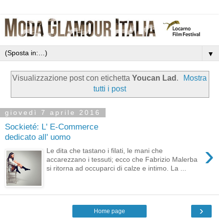
▼
Visualizzazione post con etichetta
Youcan Lad
.
Mostra
tutti i post
giovedì 7 aprile 2016
Sockieté: L' E-Commerce
dedicato all' uomo
›
Le dita che tastano i filati, le mani che
accarezzano i tessuti; ecco che Fabrizio Malerba
si ritorna ad occuparci di calze e intimo. La ...
›
Home page