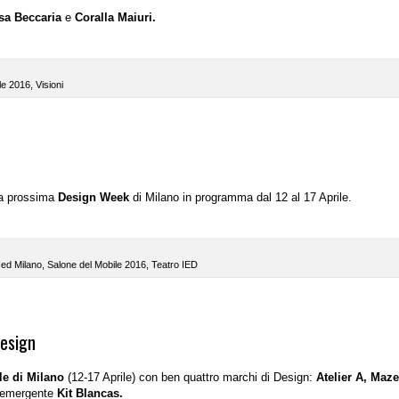
sa Beccaria
e
Coralla Maiuri.
le 2016
,
Visioni
lla prossima
Design Week
di Milano in programma dal 12 al 17 Aprile.
Ied Milano
,
Salone del Mobile 2016
,
Teatro IED
Design
le di Milano
(12-17 Aprile) con ben quattro marchi di Design:
Atelier A, Maze
r emergente
Kit Blancas.