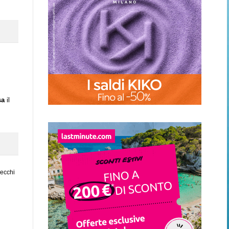
sa
il
vecchi