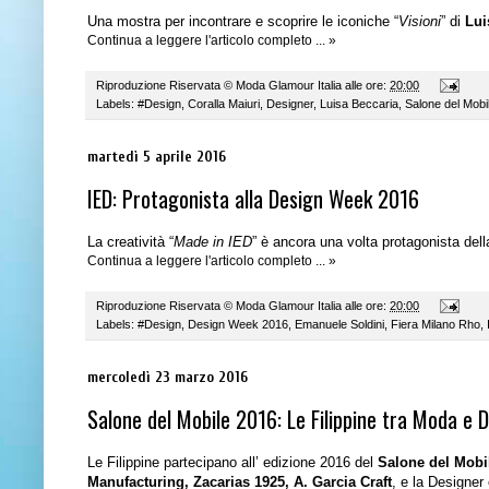
Una mostra per incontrare e scoprire le iconiche “
Visioni
” di
Lui
Continua a leggere l'articolo completo ... »
Riproduzione Riservata ©
Moda Glamour Italia
alle ore:
20:00
Labels:
#Design
,
Coralla Maiuri
,
Designer
,
Luisa Beccaria
,
Salone del Mobi
martedì 5 aprile 2016
IED: Protagonista alla Design Week 2016
La creatività “
Made in IED
” è ancora una volta protagonista de
Continua a leggere l'articolo completo ... »
Riproduzione Riservata ©
Moda Glamour Italia
alle ore:
20:00
Labels:
#Design
,
Design Week 2016
,
Emanuele Soldini
,
Fiera Milano Rho
,
mercoledì 23 marzo 2016
Salone del Mobile 2016: Le Filippine tra Moda e 
Le Filippine partecipano all’ edizione 2016 del
Salone del Mobi
Manufacturing, Zacarias 1925, A. Garcia
Craft
, e la Designe