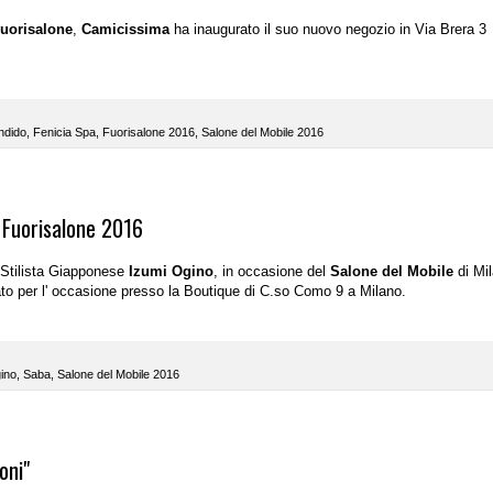
uorisalone
,
Camicissima
ha inaugurato il suo nuovo negozio in Via Brera 3
ndido
,
Fenicia Spa
,
Fuorisalone 2016
,
Salone del Mobile 2016
 Fuorisalone 2016
a Stilista Giapponese
Izumi Ogino
, in occasione del
Salone del Mobile
di Mil
zato per l' occasione presso la Boutique di C.so Como 9 a Milano.
ino
,
Saba
,
Salone del Mobile 2016
oni"