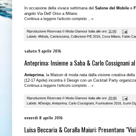
In occasione della vivace settimana del
Salone del Mobile
e
F
angolo Via Dell' Orso a Milano.
Continua a leggere l'articolo completo ... »
Riproduzione Riservata ©
Moda Glamour Italia
alle ore:
11:00
Labels:
#Moda
,
Camicissima
,
Collezione P/E 2016
,
Cova Milano
,
Fabio Ca
sabato 9 aprile 2016
Anteprima: Insieme a Saba & Carlo Cossignani al
Anteprima
, la Maison di moda nata dalla visione creativa dell
(12-17 Aprile) incontra il Design con un Cocktail Party organiz
Continua a leggere l'articolo completo ... »
Riproduzione Riservata ©
Moda Glamour Italia
alle ore:
20:00
Labels:
#Design
,
Anteprima
,
Carlo Cossignani
,
Fuorisalone 2016
,
Izumi Og
venerdì 8 aprile 2016
Luisa Beccaria & Coralla Maiuri: Presentano "Visi