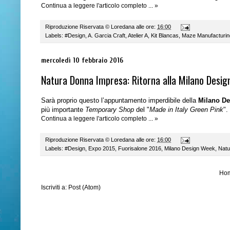
Continua a leggere l'articolo completo ... »
Riproduzione Riservata ©
Loredana
alle ore:
16:00
Labels:
#Design
,
A. Garcia Craft
,
Atelier A
,
Kit Blancas
,
Maze Manufacturin
mercoledì 10 febbraio 2016
Natura Donna Impresa: Ritorna alla Milano Desi
Sarà proprio questo l’appuntamento imperdibile della
Milano D
più importante
Temporary Shop
del "
Made in Italy Green Pink
".
Continua a leggere l'articolo completo ... »
Riproduzione Riservata ©
Loredana
alle ore:
16:00
Labels:
#Design
,
Expo 2015
,
Fuorisalone 2016
,
Milano Design Week
,
Natu
Ho
Iscriviti a:
Post (Atom)