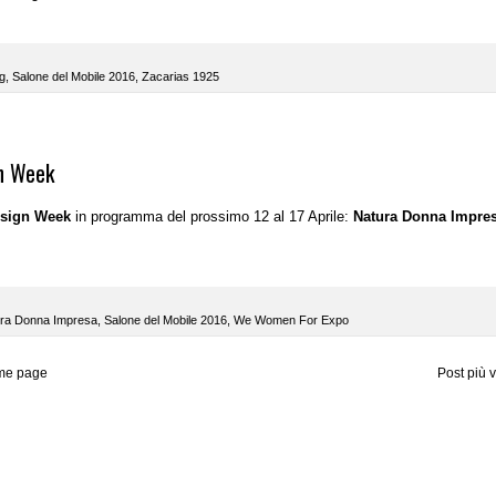
g
,
Salone del Mobile 2016
,
Zacarias 1925
gn Week
esign Week
in programma del prossimo 12 al 17 Aprile:
Natura Donna Impre
ra Donna Impresa
,
Salone del Mobile 2016
,
We Women For Expo
me page
Post più 