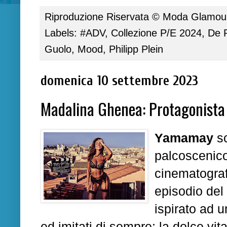
Riproduzione Riservata ©
Moda Glamour 
Labels:
#ADV
,
Collezione P/E 2024
,
De 
Guolo
,
Mood
,
Philipp Plein
domenica 10 settembre 2023
Madalina Ghenea: Protagonista
Yamamay
sc
palcoscenico
cinematografi
episodio del 
ispirato ad u
ed imitati di sempre: la dolce vita