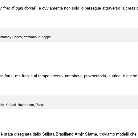
 intimo di ogni donna
”, e ovviamente non solo lo persegue attraverso la creazi
amamay Shoes
,
Yamamour
,
Zeppe
na forte, ma fragile al tempo stesso, ammirata, provocatoria, autrice, e anche
hlo
,
Kaftani
,
Novecento
,
Parei
 stata disegnata dallo Stilista Brasiliano
Amir Slama
, troviamo modelli che