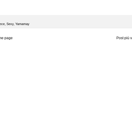
ece
,
Sexy
,
Yamamay
me page
Post più 