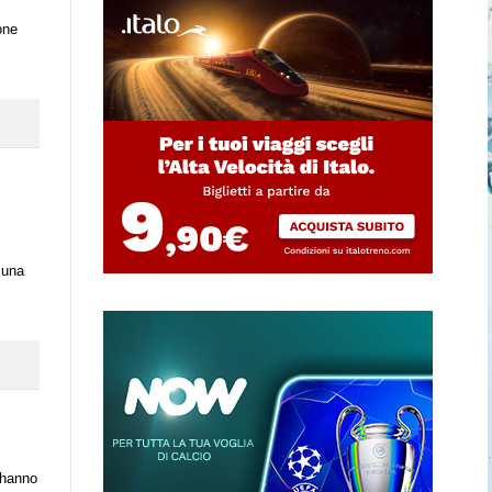
one
 una
 hanno