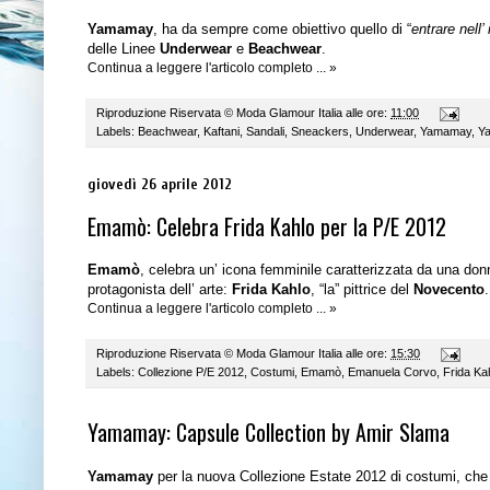
Yamamay
, ha da sempre come obiettivo quello di “
entrare nell’
delle Linee
Underwear
e
Beachwear
.
Continua a leggere l'articolo completo ... »
Riproduzione Riservata ©
Moda Glamour Italia
alle ore:
11:00
Labels:
Beachwear
,
Kaftani
,
Sandali
,
Sneackers
,
Underwear
,
Yamamay
,
Y
giovedì 26 aprile 2012
Emamò: Celebra Frida Kahlo per la P/E 2012
Emamò
, celebra un’ icona femminile caratterizzata da una don
protagonista dell’ arte:
Frida Kahlo
, “la” pittrice del
Novecento
.
Continua a leggere l'articolo completo ... »
Riproduzione Riservata ©
Moda Glamour Italia
alle ore:
15:30
Labels:
Collezione P/E 2012
,
Costumi
,
Emamò
,
Emanuela Corvo
,
Frida Ka
Yamamay: Capsule Collection by Amir Slama
Yamamay
per la nuova Collezione Estate 2012 di costumi, che è