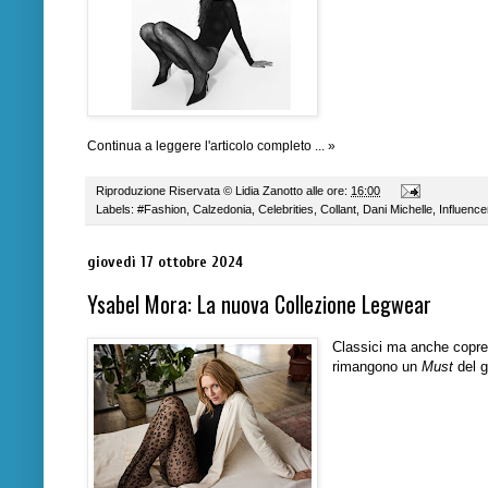
Continua a leggere l'articolo completo ... »
Riproduzione Riservata ©
Lidia Zanotto
alle ore:
16:00
Labels:
#Fashion
,
Calzedonia
,
Celebrities
,
Collant
,
Dani Michelle
,
Influence
giovedì 17 ottobre 2024
Ysabel Mora: La nuova Collezione Legwear
Classici ma anche copren
rimangono un
Must
del 