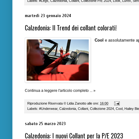
Labels:
#Legs
,
Calzedonia
,
Collant
,
Collezione P/E 2024
,
Look
,
Lurex
,
Sen
martedì 23 gennaio 2024
Calzedonia: Il Trend dei collant colorati!
Cool
e assolutamente app
Continua a leggere l'articolo completo ... »
Riproduzione Riservata ©
Lidia Zanotto
alle ore:
16:00
Labels:
#Underwear
,
Calzedonia
,
Collant
,
Collezione 2024
,
Cool
,
Hailey Bi
sabato 25 marzo 2023
Calzedonia: I nuovi Collant per la P/E 2023