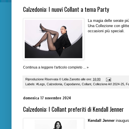
Calzedonia: I nuovi Collant a tema Party
La magia delle serate più
Una Collezione con glitte
occasioni più speciali.
Continua a leggere l'articolo completo ... »
Riproduzione Riservata ©
Lidia Zanotto
alle ore:
16:00
Labels:
#Legs
,
Calzedonia
,
Capodanno
,
Collant
,
Collezione A/I 2024-25
,
F
domenica 17 novembre 2024
Calzedonia: I Collant preferiti di Kendall Jenner
Kendall Jenner
inaugura