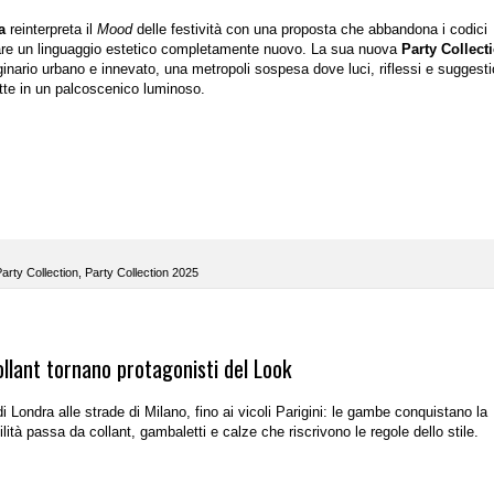
a
reinterpreta il
Mood
delle festività con una proposta che abbandona i codici
ciare un linguaggio estetico completamente nuovo. La sua nuova
Party Collect
inario urbano e innevato, una metropoli sospesa dove luci, riflessi e suggesti
otte in un palcoscenico luminoso.
arty Collection
,
Party Collection 2025
ollant tornano protagonisti del Look
di Londra alle strade di Milano, fino ai vicoli Parigini: le gambe conquistano la
tà passa da collant, gambaletti e calze che riscrivono le regole dello stile.