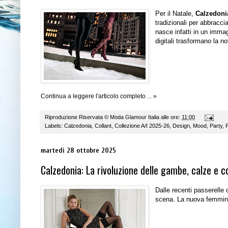
Per il Natale,
Calzedoni
tradizionali per abbrac
nasce infatti in un immag
digitali trasformano la n
Continua a leggere l'articolo completo ... »
Riproduzione Riservata ©
Moda Glamour Italia
alle ore:
11:00
Labels:
Calzedonia
,
Collant
,
Collezione A/I 2025-26
,
Design
,
Mood
,
Party
,
P
martedì 28 ottobre 2025
Calzedonia: La rivoluzione delle gambe, calze e c
Dalle recenti passerelle 
scena. La nuova femminili