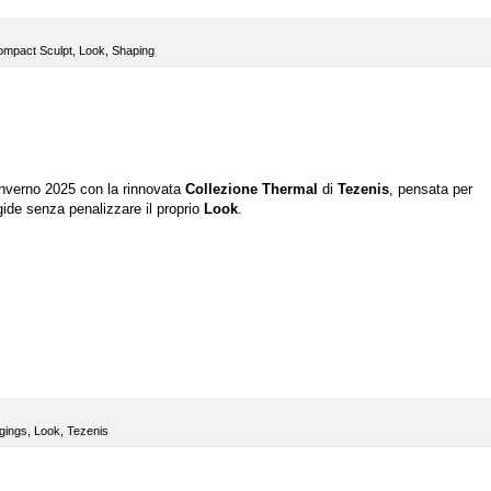
mpact Sculpt
,
Look
,
Shaping
l'Inverno 2025 con la rinnovata
Collezione
Thermal
di
Tezenis
, pensata per
gide senza penalizzare il proprio
Look
.
gings
,
Look
,
Tezenis