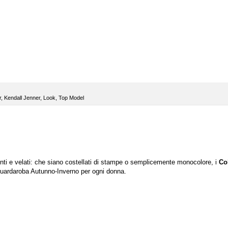
r
,
Kendall Jenner
,
Look
,
Top Model
ti e velati: che siano costellati di stampe o semplicemente monocolore, i
Co
guardaroba Autunno-Inverno per ogni donna.