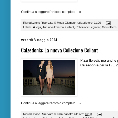
Continua a leggere l'articolo completo ... »
Riproduzione Riservata ©
Moda Glamour Italia
alle ore:
11:00
Labels:
#Legs
,
Autunno-Inverno
,
Collant
,
Collezione Legwear
,
Giarrettiera
,
venerdì 3 maggio 2024
Calzedonia: La nuova Collezione Collant
Pizzi floreali, ma anche 
Calzedonia
per la P/E 2
Continua a leggere l'articolo completo ... »
Riproduzione Riservata ©
Lidia Zanotto
alle ore:
16:00