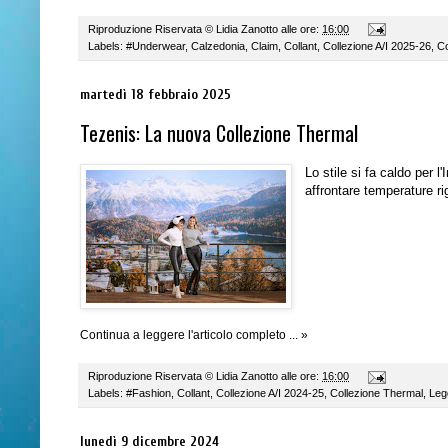
Riproduzione Riservata ©
Lidia Zanotto
alle ore:
16:00
Labels:
#Underwear
,
Calzedonia
,
Claim
,
Collant
,
Collezione A/I 2025-26
,
Co
martedì 18 febbraio 2025
Tezenis: La nuova Collezione Thermal
Lo stile si fa caldo per 
affrontare temperature ri
Continua a leggere l'articolo completo ... »
Riproduzione Riservata ©
Lidia Zanotto
alle ore:
16:00
Labels:
#Fashion
,
Collant
,
Collezione A/I 2024-25
,
Collezione Thermal
,
Leg
lunedì 9 dicembre 2024