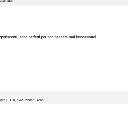
sual
,
Skin
ariscenti, sono perfetti per non passare mai inosservate!
eber
,
IT-Girl
,
Kylie Jenner
,
Trend