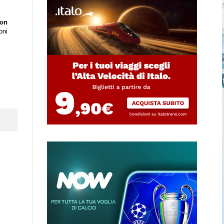
ion
oni