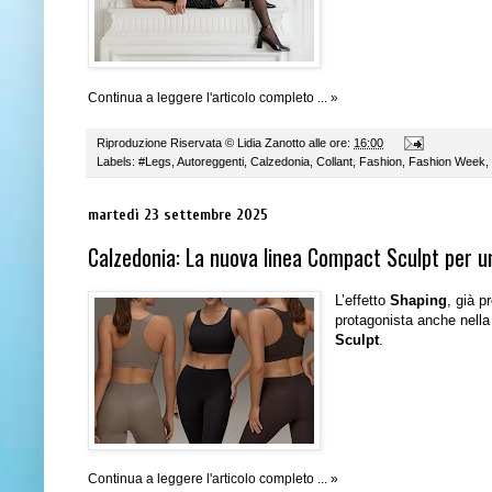
Continua a leggere l'articolo completo ... »
Riproduzione Riservata ©
Lidia Zanotto
alle ore:
16:00
Labels:
#Legs
,
Autoreggenti
,
Calzedonia
,
Collant
,
Fashion
,
Fashion Week
,
martedì 23 settembre 2025
Calzedonia: La nuova linea Compact Sculpt per u
L’effetto
Shaping
, già p
protagonista anche nella
Sculpt
.
Continua a leggere l'articolo completo ... »