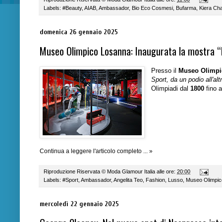
Labels:
#Beauty
,
AIAB
,
Ambassador
,
Bio Eco Cosmesi
,
Bufarma
,
Kiera Cha
domenica 26 gennaio 2025
Museo Olimpico Losanna: Inaugurata la mostra “M
Presso il
Museo Olimp
Sport, da un podio all'alt
Olimpiadi dal
1800
fino a
Continua a leggere l'articolo completo ... »
Riproduzione Riservata ©
Moda Glamour Italia
alle ore:
20:00
Labels:
#Sport
,
Ambassador
,
Angelita Teo
,
Fashion
,
Lusso
,
Museo Olimpic
mercoledì 22 gennaio 2025