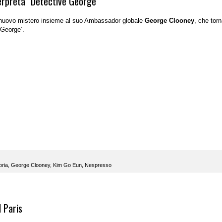
erpreta "Detective George"
 nuovo mistero insieme al suo Ambassador globale
George Clooney
, che tor
 George’.
ria
,
George Clooney
,
Kim Go Eun
,
Nespresso
l Paris