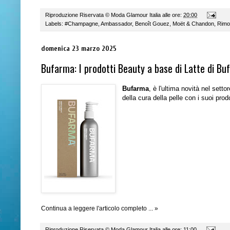
Riproduzione Riservata ©
Moda Glamour Italia
alle ore:
20:00
Labels:
#Champagne
,
Ambassador
,
Benoît Gouez
,
Moët & Chandon
,
Rim
domenica 23 marzo 2025
Bufarma: I prodotti Beauty a base di Latte di Buf
Bufarma
, è l'ultima novità nel setto
della cura della pelle con i suoi prodo
Continua a leggere l'articolo completo ... »
Riproduzione Riservata ©
Moda Glamour Italia
alle ore:
11:00