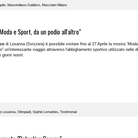
plin
,
Massimiliano Galdiero
,
Mazzolari Milano
oda e Sport, da un podio all'altro”
ico
di Losanna (Svizzera) è possibile visitare fino al 27 Aprile la mostra “
Moda
ro
” un'interessante viaggio attraverso l'abbigliamento sportivo utilizzato nelle d
i giorni nostri.
o Losanna
,
Olimpiadi
,
Sophie Lemahieu
,
Testimonial