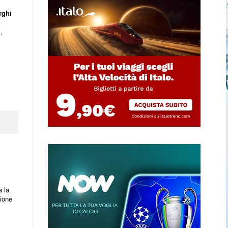
rghi
",
a la
ione