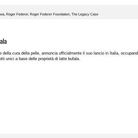
owa
,
Roger Federer
,
Roger Federer Foundation
,
The Legacy Case
ala
re della cura della pelle, annuncia ufficialmente il suo lancio in Italia, occupan
tti unici a base delle proprietà di latte bufala.