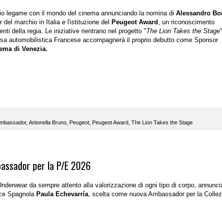
prio legame con il mondo del cinema annunciando la nomina di
Alessandro Bo
l marchio in Italia e l'istituzione del
Peugeot Award
, un riconoscimento
nti della regia. Le iniziative rientrano nel progetto "
The Lion Takes the Stage
casa automobilistica Francese accompagnerà il proprio debutto come Sponsor
nema di Venezia.
mbassador
,
Antonella Bruno
,
Peugeot
,
Peugeot Award
,
The Lion Takes the Stage
assador per la P/E 2026
Underwear da sempre attento alla valorizzazione di ogni tipo di corpo, annunci
rice Spagnola
Paula Echevarría
, scelta come nuova Ambassador per la Collez