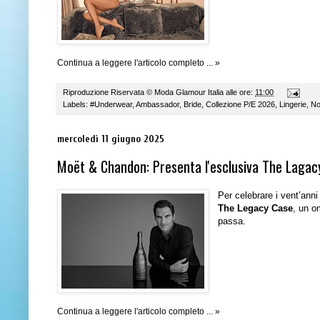
Continua a leggere l'articolo completo ... »
Riproduzione Riservata ©
Moda Glamour Italia
alle ore:
11:00
Labels:
#Underwear
,
Ambassador
,
Bride
,
Collezione P/E 2026
,
Lingerie
,
No
mercoledì 11 giugno 2025
Moët & Chandon: Presenta l'esclusiva The Lagac
Per celebrare i vent’anni
The Legacy Case
, un o
passa.
Continua a leggere l'articolo completo ... »