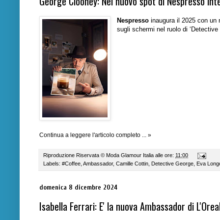
George Clooney: Nel nuovo spot di Nespresso int
Nespresso
inaugura il 2025 con un
sugli schermi nel ruolo di ‘Detective
Continua a leggere l'articolo completo ... »
Riproduzione Riservata ©
Moda Glamour Italia
alle ore:
11:00
Labels:
#Coffee
,
Ambassador
,
Camille Cottin
,
Detective George
,
Eva Longo
domenica 8 dicembre 2024
Isabella Ferrari: E' la nuova Ambassador di L'Orea