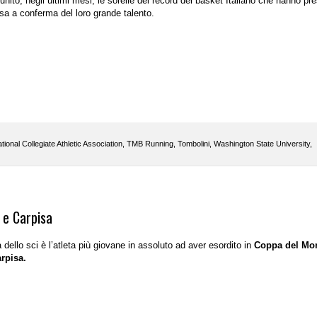
unito, negli ultimi mesi, le sorelle dei record del basket Italiano che hanno pr
Usa a conferma del loro grande talento.
tional Collegiate Athletic Association
,
TMB Running
,
Tombolini
,
Washington State University
,
 e Carpisa
ello sci è l’atleta più giovane in assoluto ad aver esordito in
Coppa del Mo
rpisa.