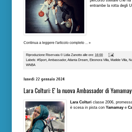
percorso stellare che ha 
entrambe la rotta degli 
Continua a leggere l'articolo completo ... »
Riproduzione Riservata ©
Lidia Zanotto
alle ore:
16:00
Labels:
#Sport
,
Ambassador
,
Atlanta Dream
,
Eleonora Villa
,
Matilde Villa
,
Na
WNBA
lunedì 22 gennaio 2024
Lara Colturi: E' la nuova Ambassador di Yamamay
Lara Colturi
classe 2006, promessa d
è scesa in pista con
Yamamay
e
Ca