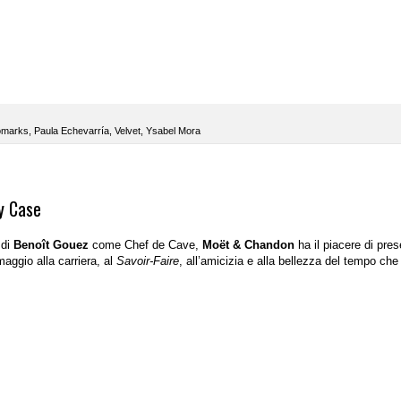
marks
,
Paula Echevarría
,
Velvet
,
Ysabel Mora
y Case
 di
Benoît Gouez
come Chef de Cave,
Moët & Chandon
ha il piacere di pres
maggio alla carriera, al
Savoir-Faire
, all’amicizia e alla bellezza del tempo che