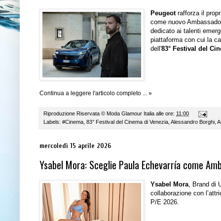
Peugeot
rafforza il pro
come nuovo Ambassador de
dedicato ai talenti emerge
piattaforma con cui la 
dell'
83° Festival del Ci
Continua a leggere l'articolo completo ... »
Riproduzione Riservata ©
Moda Glamour Italia
alle ore:
11:00
Labels:
#Cinema
,
83° Festival del Cinema di Venezia
,
Alessandro Borghi
,
A
mercoledì 15 aprile 2026
Ysabel Mora: Sceglie Paula Echevarría come Amb
Ysabel Mora
, Brand di 
collaborazione con l’att
P/E 2026.