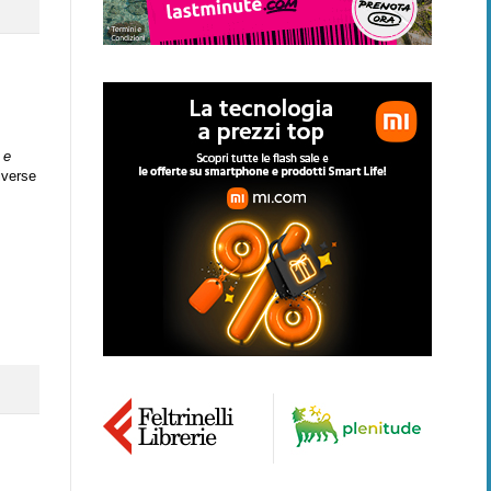
 e
iverse