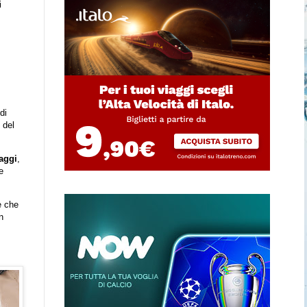
i
di
 del
aggi
,
e
e che
n