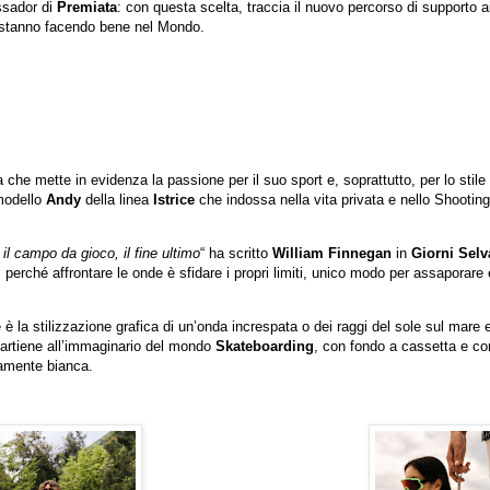
ssador di
Premiata
: con questa scelta, traccia il nuovo percorso di supporto a
he stanno facendo bene nel Mondo.
che mette in evidenza la passione per il suo sport e, soprattutto, per lo stile 
 modello
Andy
della linea
Istrice
che indossa nella vita privata e nello Shooting
il campo da gioco, il fine ultimo
“ ha scritto
William Finnegan
in
Giorni Selv
, perché affrontare le onde è sfidare i propri limiti, unico modo per assaporare 
 la stilizzazione grafica di un’onda increspata o dei raggi del sole sul mare 
partiene all’immaginario del mondo
Skateboarding
, con fondo a cassetta e co
vamente bianca.