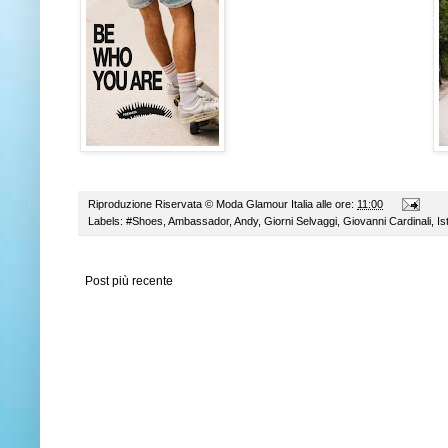
Riproduzione Riservata ©
Moda Glamour Italia
alle ore:
11:00
Labels:
#Shoes
,
Ambassador
,
Andy
,
Giorni Selvaggi
,
Giovanni Cardinali
,
Is
Post più recente