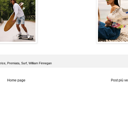
trice
,
Premiata
,
Surf
,
William Finnegan
Home page
Post più v