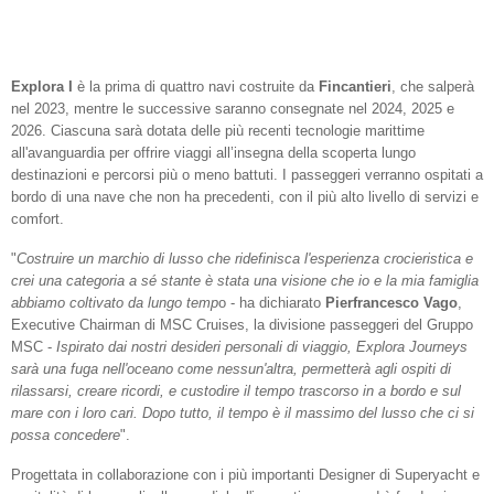
Explora I
è la prima di quattro navi costruite da
Fincantieri
, che salperà
nel 2023, mentre le successive saranno consegnate nel 2024, 2025 e
2026. Ciascuna sarà dotata delle più recenti tecnologie marittime
all'avanguardia per offrire viaggi all’insegna della scoperta lungo
destinazioni e percorsi più o meno battuti. I passeggeri verranno ospitati a
bordo di una nave che non ha precedenti, con il più alto livello di servizi e
comfort.
"
Costruire un marchio di lusso che ridefinisca l'esperienza crocieristica e
crei una categoria a sé stante è stata una visione che io e la mia famiglia
abbiamo coltivato da lungo temp
o - ha dichiarato
Pierfrancesco Vago
,
Executive Chairman di MSC Cruises, la divisione passeggeri del Gruppo
MSC -
Ispirato dai nostri desideri personali di viaggio, Explora Journeys
sarà una fuga nell'oceano come nessun'altra, permetterà agli ospiti di
rilassarsi, creare ricordi, e custodire il tempo trascorso in a bordo e sul
mare con i loro cari. Dopo tutto, il tempo è il massimo del lusso che ci si
possa concedere
".
Progettata in collaborazione con i più importanti Designer di Superyacht e