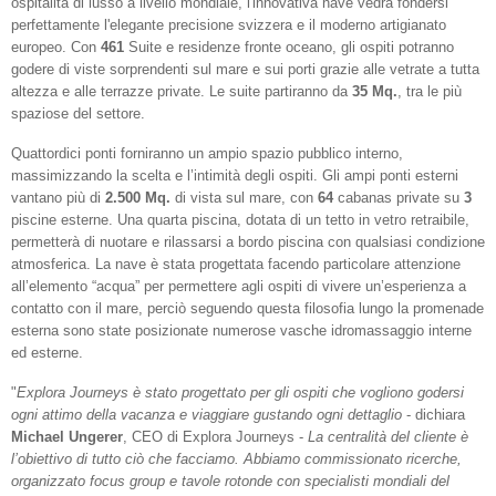
ospitalità di lusso a livello mondiale, l'innovativa nave vedrà fondersi
perfettamente l'elegante precisione svizzera e il moderno artigianato
europeo. Con
461
Suite e residenze fronte oceano, gli ospiti potranno
godere di viste sorprendenti sul mare e sui porti grazie alle vetrate a tutta
altezza e alle terrazze private. Le suite partiranno da
35 Mq.
, tra le più
spaziose del settore.
Quattordici ponti forniranno un ampio spazio pubblico interno,
massimizzando la scelta e l’intimità degli ospiti. Gli ampi ponti esterni
vantano più di
2.500 Mq.
di vista sul mare, con
64
cabanas private su
3
piscine esterne. Una quarta piscina, dotata di un tetto in vetro retraibile,
permetterà di nuotare e rilassarsi a bordo piscina con qualsiasi condizione
atmosferica. La nave è stata progettata facendo particolare attenzione
all’elemento “acqua” per permettere agli ospiti di vivere un’esperienza a
contatto con il mare, perciò seguendo questa filosofia lungo la promenade
esterna sono state posizionate numerose vasche idromassaggio interne
ed esterne.
"
Explora Journeys è stato progettato per gli ospiti che vogliono godersi
ogni attimo della vacanza e viaggiare gustando ogni dettaglio
- dichiara
Michael Ungerer
, CEO di Explora Journeys -
La centralità del cliente è
l’obiettivo di tutto ciò che facciamo. Abbiamo commissionato ricerche,
organizzato focus group e tavole rotonde con specialisti mondiali del