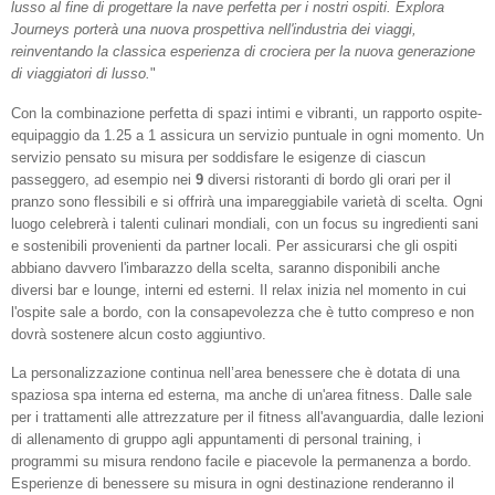
lusso al fine di progettare la nave perfetta per i nostri ospiti. Explora
Journeys porterà una nuova prospettiva nell'industria dei viaggi,
reinventando la classica esperienza di crociera per la nuova generazione
di viaggiatori di lusso.
"
Con la combinazione perfetta di spazi intimi e vibranti, un rapporto ospite-
equipaggio da 1.25 a 1 assicura un servizio puntuale in ogni momento. Un
servizio pensato su misura per soddisfare le esigenze di ciascun
passeggero, ad esempio nei
9
diversi ristoranti di bordo gli orari per il
pranzo sono flessibili e si offrirà una impareggiabile varietà di scelta. Ogni
luogo celebrerà i talenti culinari mondiali, con un focus su ingredienti sani
e sostenibili provenienti da partner locali. Per assicurarsi che gli ospiti
abbiano davvero l'imbarazzo della scelta, saranno disponibili anche
diversi bar e lounge, interni ed esterni. Il relax inizia nel momento in cui
l'ospite sale a bordo, con la consapevolezza che è tutto compreso e non
dovrà sostenere alcun costo aggiuntivo.
La personalizzazione continua nell’area benessere che è dotata di una
spaziosa spa interna ed esterna, ma anche di un'area fitness. Dalle sale
per i trattamenti alle attrezzature per il fitness all'avanguardia, dalle lezioni
di allenamento di gruppo agli appuntamenti di personal training, i
programmi su misura rendono facile e piacevole la permanenza a bordo.
Esperienze di benessere su misura in ogni destinazione renderanno il