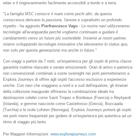
relax e il ringiovanimento facilmente accessibili a bordo e a terra.
"
La famiglia MSC conosce il mare come pochi altri, da questa
conoscenza derivano la passione, l'amore e soprattutto un profondo
rispetto
- ha aggiunto
Pierfrancesco Vago
-
Le nostre navi utilizzeranno
tecnologie all'avanguardia perché vogliamo continuare a guidare il
cambiamento verso un futuro più sostenibile. Insieme ai nostri partner,
stiamo sviluppando tecnologie innovative che eleveranno lo status quo,
non solo per questa generazione ma anche in futuro.
"
Con viaggi a partire da 7 notti, un'esperienza per gli ospiti di prima classe
garantirà mattine rilassate e serate emozionanti. Orari di arrivo e partenza
non convenzionali combinati a soste overnight nei porti permetteranno a
Explora Journeys di offrire agli ospiti l'accesso esclusivo a esperienze
uniche. Con navi che viaggiano a nord e a sud dell'equatore, gli itinerari
della collezione inaugurale offriranno la combinazione ideale tra
destinazioni celebri come Saint Tropez e Bordeaux (Francia) o Reykjavik
(Islanda), e gemme nascoste come Castelrosso (Grecia), Bozcaada
(Turchia) e le isole Lofoten (Norvegia). Explora Journeys porterà gli ospiti
nei porti meno frequentati per godere di un'esperienza più autentica ad un
ritmo di viaggio più lento.
Per Maggiori Informazioni:
www.explorajourneys.com