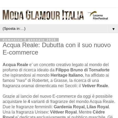
▼
domenica 4 gennaio 2015
Acqua Reale: Dubutta con il suo nuovo
E-commerce
Acqua Reale
e’ un concetto creativo legato al mondo del
profumo di ricerca ideato da
Filippo Bruno di Tornaforte
che ispirandosi al mondo
Heritage Italiano
, ha affidato ai
famosi “
nasi
” di Robertet, a Grasse, la ricerca di una
fragranza oramai dimenticata nei Secoli: il
Vetiver Reale
.
Grazie al lancio del nuovo E-commerce da oggi è possibile
acquistare le
4
varianti di fragranze del mondo Acqua Reale.
Due le fragranze femminili:
Gardenia Royal, Lilas Royal
.
Una la fragranza Unisex:
Vètiver Royal
. Mentre
Cèdre
Royal
e’ dedicata esclusivamente al pubblico maschile. Gli