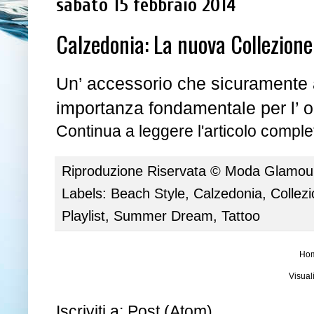
sabato 15 febbraio 2014
Calzedonia: La nuova Collezion
Un’ accessorio che sicuramente
importanza fondamentale per l’ ou
Continua a leggere l'articolo complet
Riproduzione Riservata ©
Moda Glamour 
Labels:
Beach Style
,
Calzedonia
,
Collez
Playlist
,
Summer Dream
,
Tattoo
Ho
Visual
Iscriviti a:
Post (Atom)