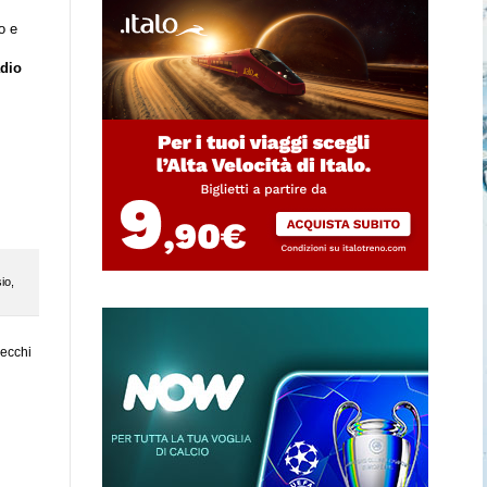
o e
adio
io
,
vecchi