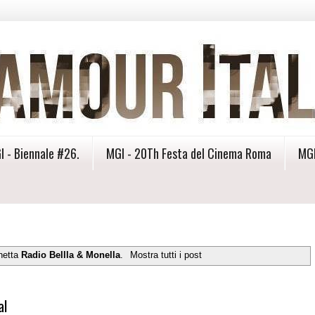
I - Biennale #26.
MGI - 20Th Festa del Cinema Roma
MGI
chetta
Radio Bellla & Monella
.
Mostra tutti i post
al