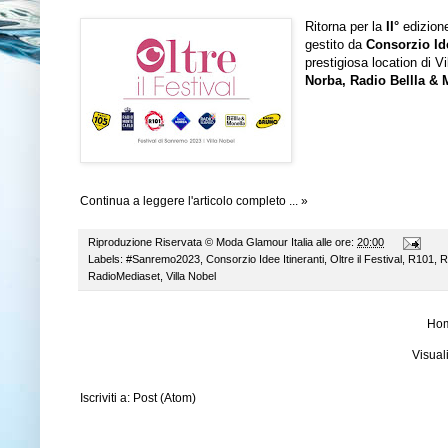
Ritorna per la
II°
edizio
gestito da
Consorzio Ide
prestigiosa location di V
Norba, Radio Bellla & 
Continua a leggere l'articolo completo ... »
Riproduzione Riservata ©
Moda Glamour Italia
alle ore:
20:00
Labels:
#Sanremo2023
,
Consorzio Idee Itineranti
,
Oltre il Festival
,
R101
,
R
RadioMediaset
,
Villa Nobel
Ho
Visual
Iscriviti a:
Post (Atom)