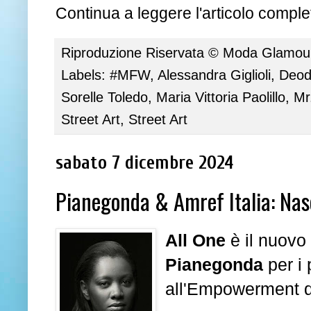
Continua a leggere l'articolo complet
Riproduzione Riservata ©
Moda Glamour 
Labels:
#MFW
,
Alessandra Giglioli
,
Deoda
Sorelle Toledo
,
Maria Vittoria Paolillo
,
Mr
Street Art
,
Street Art
sabato 7 dicembre 2024
Pianegonda & Amref Italia: Nasce
All One
è il nuovo
Pianegonda
per i 
all'Empowerment d