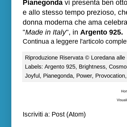
Pianegonda
vi presenta ben otto 
e allo stesso tempo prezioso, ch
donna moderna che ama celebrare 
"
Made in Italy
", in
Argento 925.
Continua a leggere l'articolo complet
Riproduzione Riservata ©
Loredana
alle
Labels:
Argento 925
,
Brightness
,
Cosmo
Joyful
,
Pianegonda
,
Power
,
Provocation
Ho
Visual
Iscriviti a:
Post (Atom)