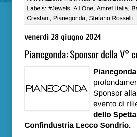
Labels:
#Jewels
,
All One
,
Amref Italia
,
B
Crestani
,
Pianegonda
,
Stefano Rosselli
venerdì 28 giugno 2024
Pianegonda: Sponsor della V° ed
Pianegonda
profondamen
S
ponsor all
evento di ril
dello Spett
Confindustria Lecco Sondrio.