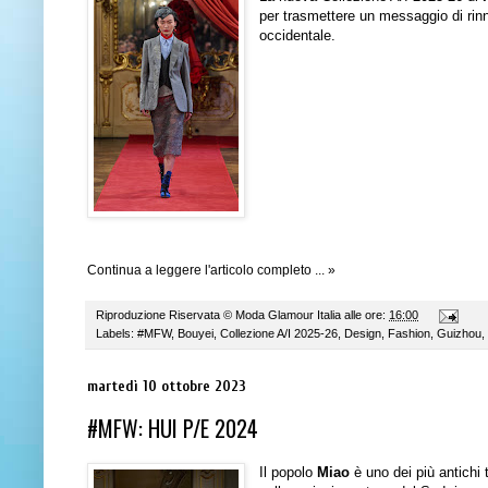
per trasmettere un messaggio di rinno
occidentale.
Continua a leggere l'articolo completo ... »
Riproduzione Riservata ©
Moda Glamour Italia
alle ore:
16:00
Labels:
#MFW
,
Bouyei
,
Collezione A/I 2025-26
,
Design
,
Fashion
,
Guizhou
,
martedì 10 ottobre 2023
#MFW: HUI P/E 2024
Il popolo
Miao
è uno dei più antichi 