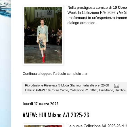
Nella prestigiosa cornice di
10 Cor
Week la Collezione P/E 2026
The So
trasformarsi in un’esperienza immers
dialogo armonico.
Continua a leggere l'articolo completo ... »
Riproduzione Riservata ©
Moda Glamour Italia
alle ore:
20:00
Labels:
#MFW
,
10 Corso Como
,
Collezione P/E 2026
,
Hui Milano
,
Huizhou
lunedì 17 marzo 2025
#MFW: HUI Milano A/I 2025-26
La nuova Collezione A/I 2025-26 di