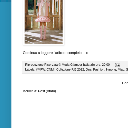
Continua a leggere l'articolo completo ... »
Riproduzione Riservata ©
Moda Glamour Italia
alle ore:
20:00
Labels:
#MFW
,
CNMI
,
Collezione P/E 2022
,
Dna
,
Fashion
,
Hmong
,
Miao
,
Ho
Iscriviti a:
Post (Atom)