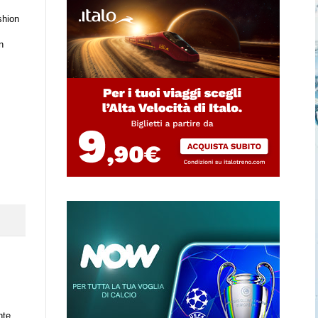
shion
n
nte