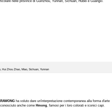
rticolare nelle province di Guinzhou, Yunnan, Sichuan, Hubei e Guangxi.
o
,
Hui Zhou Zhao
,
Miao
,
Sichuan
,
Yunnan
ARAWONG
ha voluto dare un'interpretazione contemporanea alla forma d'arte
o conosciuto anche come
Hmong
, famosi per i loro colorati e iconici capi.