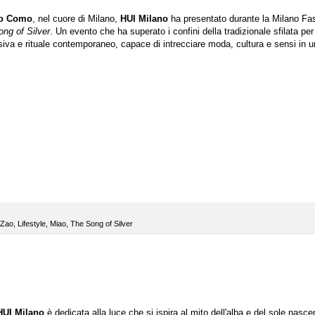
so Como
, nel cuore di Milano,
HUI Milano
ha presentato durante la Milano Fa
ng of Silver
. Un evento che ha superato i confini della tradizionale sfilata per
iva e rituale contemporaneo, capace di intrecciare moda, cultura e sensi in u
 Zao
,
Lifestyle
,
Miao
,
The Song of Silver
HUI Milano
è dedicata alla luce
che si ispira al mito dell'alba e del sole nasce