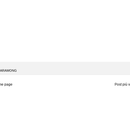
SARAWONG
me page
Post più 