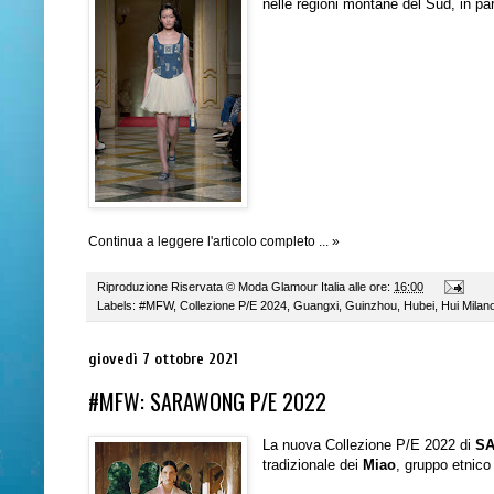
nelle regioni montane del Sud, in pa
Continua a leggere l'articolo completo ... »
Riproduzione Riservata ©
Moda Glamour Italia
alle ore:
16:00
Labels:
#MFW
,
Collezione P/E 2024
,
Guangxi
,
Guinzhou
,
Hubei
,
Hui Milan
giovedì 7 ottobre 2021
#MFW: SARAWONG P/E 2022
La nuova Collezione P/E 2022 di
S
tradizionale dei
Miao
, gruppo etnic