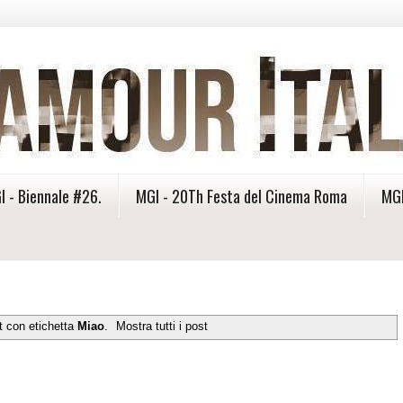
I - Biennale #26.
MGI - 20Th Festa del Cinema Roma
MGI
t con etichetta
Miao
.
Mostra tutti i post