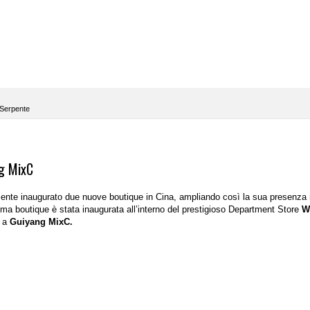
Serpente
g MixC
nte inaugurato due nuove boutique in Cina, ampliando così la sua presenza 
rima boutique è stata inaugurata all’interno del prestigioso Department Store
W
a a
Guiyang MixC.