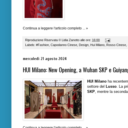
Continua a leggere l'articolo completo ... »
Riproduzione Riservata ©
Lidia Zanotto
alle ore:
16:00
Labels:
#Fashion
,
Capodanno Cinese
,
Design
,
Hui Milano
,
Rosso Cinese
,
mercoledì 21 agosto 2024
HUI Milano: New Opening, a Wuhan SKP e Guiyan
HUI Milano
ha recenteme
settore del
Lusso
. La p
SKP
, mentre la second
Continua a leggere l'articolo completo ... »