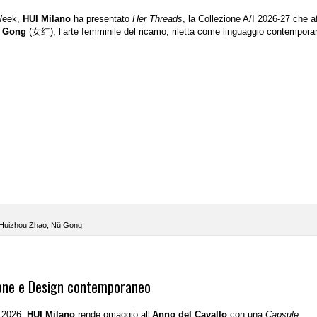
 Week,
HUI Milano
ha presentato
Her Threads
, la Collezione A/I 2026-27 che a
 Gong
(
女红
), l’arte femminile del ricamo, riletta come linguaggio contempora
Huizhou Zhao
,
Nü Gong
zione e Design contemporaneo
 2026,
HUI Milano
rende omaggio all’
Anno del Cavallo
con una
Capsule