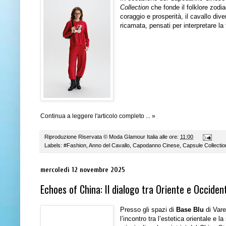
Collection
che fonde il folklore zodi
coraggio e prosperità, il cavallo di
ricamata, pensati per interpretare la
Continua a leggere l'articolo completo ... »
Riproduzione Riservata ©
Moda Glamour Italia
alle ore:
11:00
Labels:
#Fashion
,
Anno del Cavallo
,
Capodanno Cinese
,
Capsule Collectio
mercoledì 12 novembre 2025
Echoes of China: Il dialogo tra Oriente e Occide
Presso gli spazi di
Base Blu
di Var
l’incontro tra l’estetica orientale e