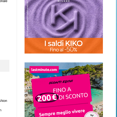
oriale
shion
n