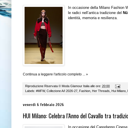
In occasione della Milano Fashion
le radici nell’antica tradizione del
Nü
identità, memoria e resilienza.
Continua a leggere l'articolo completo ... »
Riproduzione Riservata ©
Moda Glamour Italia
alle ore:
20:00
Labels:
#MFW
,
Collezione A/I 2026-27
,
Fashion
,
Her Threads
,
Hui Milano
,
venerdì 6 febbraio 2026
HUI Milano: Celebra l’Anno del Cavallo tra tradi
In occasione del Capodanno Cinese