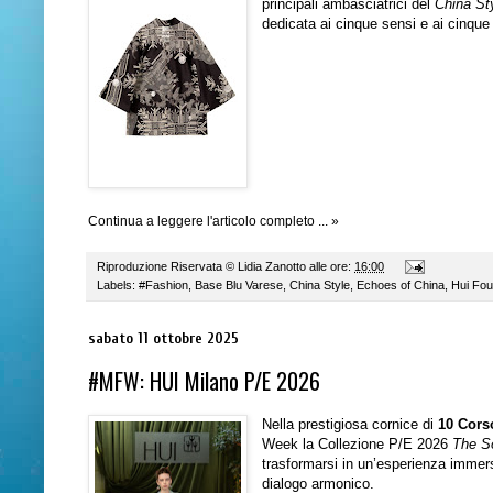
principali ambasciatrici del
China St
dedicata ai cinque sensi e ai cinque
Continua a leggere l'articolo completo ... »
Riproduzione Riservata ©
Lidia Zanotto
alle ore:
16:00
Labels:
#Fashion
,
Base Blu Varese
,
China Style
,
Echoes of China
,
Hui Fou
sabato 11 ottobre 2025
#MFW: HUI Milano P/E 2026
Nella prestigiosa cornice di
10 Cor
Week la Collezione P/E 2026
The So
trasformarsi in un’esperienza immers
dialogo armonico.