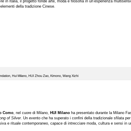
yle
in Italia, il progetto fonde arte, moda e filosofia in un’esperienza multisens
 elementi della tradizione Cinese.
ndation
,
Hui Milano
,
HUI Zhou Zao
,
Kimono
,
Wang Xizhi
so Como
, nel cuore di Milano,
HUI Milano
ha presentato durante la Milano Fa
ng of Silver
. Un evento che ha superato i confini della tradizionale sfilata per
iva e rituale contemporaneo, capace di intrecciare moda, cultura e sensi in u