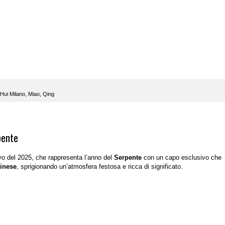
Hui Milano
,
Miao
,
Qing
pente
ivo del 2025, che rappresenta l’anno del
Serpente
con un capo esclusivo che
inese
, sprigionando un’atmosfera festosa e ricca di significato.