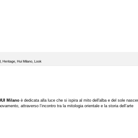
l
,
Heritage
,
Hui Milano
,
Look
HUI Milano
è dedicata alla luce
che si ispira al mito dell'alba e del sole nasce
vamento, attraverso l’incontro tra la mitologia orientale e la storia dell’arte