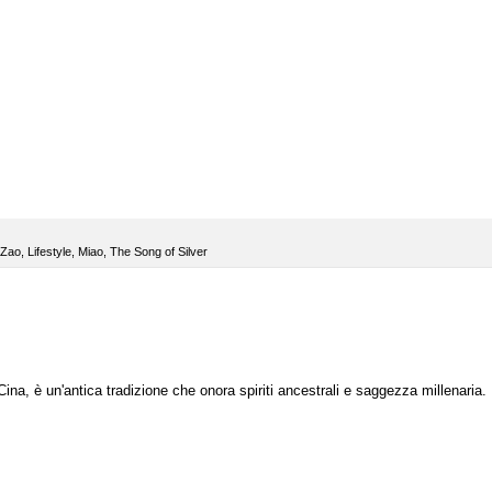
 Zao
,
Lifestyle
,
Miao
,
The Song of Silver
 Cina, è un'antica tradizione che onora spiriti ancestrali e saggezza millenaria.