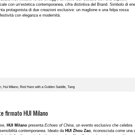
acale con un’estetica contemporanea, cifra distintiva del Brand. Simbolo di ene
venta protagonista di due creazioni esclusive: un maglione e una felpa rossa
 festività con eleganza e modernità.
n
,
Hui Milano
,
Red Hare with a Golden Saddle
,
Tang
nte firmato HUI Milano
ese
,
HUI Milano
presenta
Echoes of China
, un evento esclusivo che celebra
 la sensibilità contemporanea. Ideato da
HUI Zhou Zao
, riconosciuta come una d