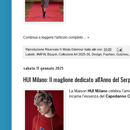
Continua a leggere l'articolo completo ... »
Riproduzione Riservata ©
Moda Glamour Italia
alle ore:
16:00
Labels:
#MFW
,
Bouyei
,
Collezione A/I 2025-26
,
Design
,
Fashion
,
Guizhou
,
sabato 11 gennaio 2025
HUI Milano: Il maglione dedicato all'Anno del Ser
La Maison
HUI Milano
celebra l’arr
incarna l’essenza del
Capodanno C