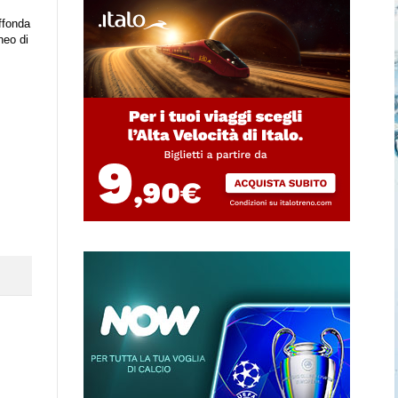
ffonda
neo di