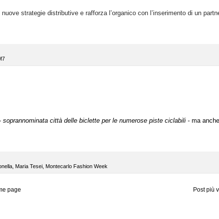
 nuove strategie distributive e rafforza l’organico con l’inserimento di un partn
M7
 -
soprannominata città delle biclette per le numerose piste ciclabili
- ma anch
nella
,
Maria Tesei
,
Montecarlo Fashion Week
me page
Post più 