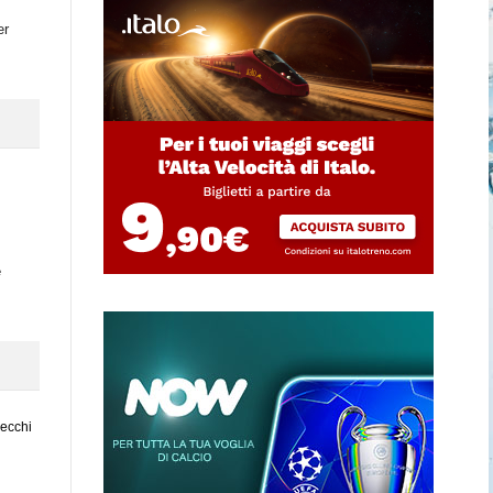
er
e
vecchi