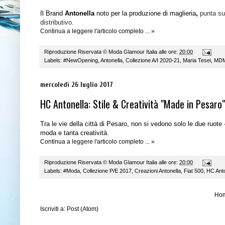
Il Brand
Antonella
noto per la produzione di maglieria
,
punta su
distributivo.
Continua a leggere l'articolo completo ... »
Riproduzione Riservata ©
Moda Glamour Italia
alle ore:
20:00
Labels:
#NewOpening
,
Antonella
,
Collezione A/I 2020-21
,
Maria Tesei
,
MD
mercoledì 26 luglio 2017
HC Antonella: Stile & Creatività "Made in Pesaro"
Tra le vie della città di Pesaro, non si vedono solo le due ruote
moda e tanta creatività.
Continua a leggere l'articolo completo ... »
Riproduzione Riservata ©
Moda Glamour Italia
alle ore:
20:00
Labels:
#Moda
,
Collezione P/E 2017
,
Creazioni Antonella
,
Fiat 500
,
HC Anto
Ho
Iscriviti a:
Post (Atom)