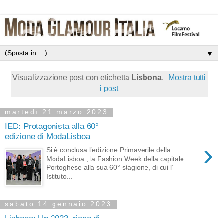
▼
Visualizzazione post con etichetta
Lisbona
.
Mostra tutti
i post
martedì 21 marzo 2023
IED: Protagonista alla 60°
edizione di ModaLisboa
›
Si è conclusa l’edizione Primaverile della
ModaLisboa , la Fashion Week della capitale
Portoghese alla sua 60° stagione, di cui l’
Istituto...
sabato 14 gennaio 2023
Lisbona: Un 2023, ricco di