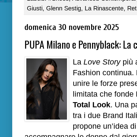
Giusti
,
Glenn Sestig
,
La Rinascente
,
Ret
domenica 30 novembre 2025
PUPA Milano e Pennyblack: La c
La
Love Story
più 
Fashion continua.
unire le forze pre
limitata che fonde
Total Look
. Una pa
tra i due Brand Ita
propone un’idea d
accompagnare le donne dal giorn