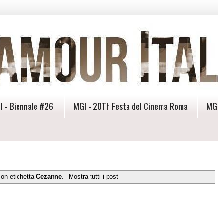
I - Biennale #26.
MGI - 20Th Festa del Cinema Roma
MGI
con etichetta
Cezanne
.
Mostra tutti i post