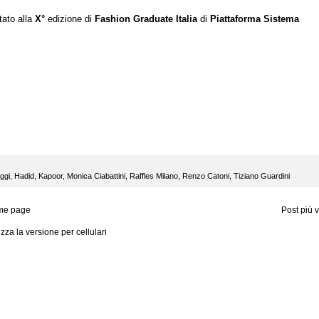
tato alla
X°
edizione di
Fashion Graduate Italia
di
Piattaforma Sistema
ggi
,
Hadid
,
Kapoor
,
Monica Ciabattini
,
Raffles Milano
,
Renzo Catoni
,
Tiziano Guardini
me page
Post più 
izza la versione per cellulari