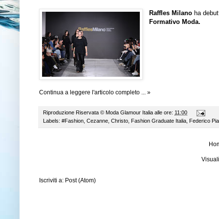
Raffles Milano
ha debut
Formativo Moda.
Continua a leggere l'articolo completo ... »
Riproduzione Riservata ©
Moda Glamour Italia
alle ore:
11:00
Labels:
#Fashion
,
Cezanne
,
Christo
,
Fashion Graduate Italia
,
Federico Pia
Ho
Visual
Iscriviti a:
Post (Atom)