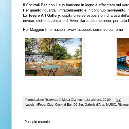
Il Cocktail Bar, con il suo bancone in legno è affacciato sul ver
Per quanto riguarda l’intrattenimento è in continuo movimento, n
La
Tevere Art Gallery
, ospita diverse esposizioni di artisti de
invece, dietro la consolle di River Bar si alterneranno, per tutta 
Per Maggiori Informazioni:
www.facebook.com/riverbar.roma
Riproduzione Riservata ©
Moda Glamour Italia
alle ore:
20:00
Labels:
#Food
,
Club
,
Cocktail Bar
,
DJ Set
,
Galleria d’Arte
,
MUSIC
,
Ristora
Post più recente