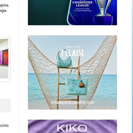
prire.
rgia.
,
ecchio