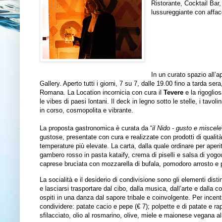
Ristorante, Cocktail Bar,
lussureggiante con affac
In un curato spazio all’a
Gallery. Aperto tutti i giorni, 7 su 7, dalle 19.00 fino a tarda ser
Romana. La Location incornicia con cura il
Tevere
e la rigoglio
le vibes di paesi lontani. Il deck in legno sotto le stelle, i tavol
in corso, cosmopolita e vibrante.
La proposta gastronomica è curata da “
il Nido - gusto e miscele
gustose, presentate con cura e realizzate con prodotti di qualità
temperature più elevate. La carta, dalla quale ordinare per aper
gambero rosso in pasta kataify, crema di piselli e salsa di yogou
caprese bruciata con mozzarella di bufala, pomodoro arrosto e p
La socialità e il desiderio di condivisione sono gli elementi distin
e lasciarsi trasportare dal cibo, dalla musica, dall’arte e dalla
ospiti in una danza dal sapore tribale e coinvolgente.
Per incenti
condividere: patate cacio e pepe (€ 7); polpette e di patate e rap
sfilacciato, olio al rosmarino, olive, miele e maionese vegana a