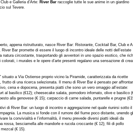
 Club e Galleria d’Arte:
River Bar
raccoglie tutte le sue anime in un giardino
cio sul Tevere.
perto, appena ristrutturato, nasce River Bar: Ristorante, Cocktail Bar, Club e A
a, River Bar promette di essere il luogo di incontro ideale delle notti dell’estate
sa natura circostante, trasportando gli avventori in uno spazio esotico, che ri
ini colorati, i murales e le opere d’arte presenti regalano una sensazione di creat
” situato a Via Ostiense proprio vicino la Piramide, caratterizzata da ricette
, frutto di una ricerca selezionata.
Il menu di River Bar è pensato per affrontar
itivo, cena e dopocena, presenta piatti che sono un vero omaggio all’estate:
rt al basilico (€12); cheesecake salata, pomodoro infornato, olive e basilico (
esto alla genovese (€ 15); carpaccio di carne salada, puntarelle e prugne (€1
tivi di River Bar: un luogo di incontro e aggregazione nel quale riunirsi sotto il
 compagnia.
La musica si fonde con il rumore del fiume poco distante, unendo gl
vare la convivialità e l’informalità, il menu prevede diversi piatti ideali da
a rossa, besciamella alle mandorle e rucola croccante (€ 12); fili di pollo
l mezcal (€ 15).