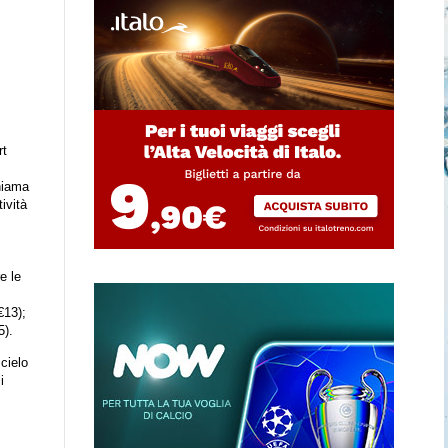
rt
chiama
ività
e le
€13);
5).
 cielo
i