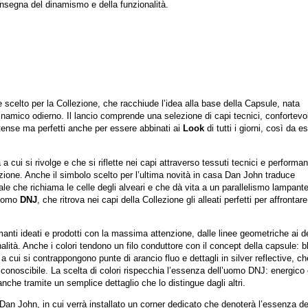
insegna del dinamismo e della funzionalità.
 scelto per la Collezione, che racchiude l’idea alla base della Capsule, nata
 dinamico odierno. Il lancio comprende una selezione di capi tecnici, confortevol
ntense ma perfetti anche per essere abbinati ai
Look
di tutti i giorni, così da e
 a cui si rivolge e che si riflette nei capi attraverso tessuti tecnici e performan
uazione. Anche il simbolo scelto per l’ultima novità in casa Dan John traduce
e che richiama le celle degli alveari e che dà vita a un parallelismo lampante 
l’uomo
DNJ
, che ritrova nei capi della Collezione gli alleati perfetti per affrontare
rmanti ideati e prodotti con la massima attenzione, dalle linee geometriche ai de
alità. Anche i colori tendono un filo conduttore con il concept della capsule: b
 a cui si contrappongono punte di arancio fluo e dettagli in silver reflective, ch
onoscibile. La scelta di colori rispecchia l’essenza dell’uomo DNJ: energico
nche tramite un semplice dettaglio che lo distingue dagli altri.
an John, in cui verrà installato un corner dedicato che denoterà l’essenza de