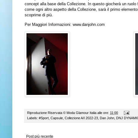
concept alla base della Collezione. In questo giocherà un ruolo 
come ogni altro aspetto della Collezione, sarà il primo elemento
scoprirne di più.
Per Maggiori Informazioni:
www.danjohn.com
Riproduzione Riservata ©
Moda Glamour Italia
alle ore:
11:00
Labels:
#Sport
,
Capsule
,
Collezione A/I 2022-23
,
Dan John
,
DNJ DYNAMI
Post più recente