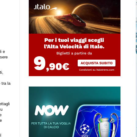
i e
ssere
ti,
tra la
ttagli
lu
e
 e
l