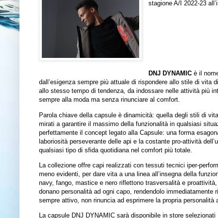
stagione A/I 2022-23 all’
DNJ DYNAMIC
è il nome
dall’esigenza sempre più attuale di rispondere allo stile di vita
allo stesso tempo di tendenza, da indossare nelle attività più i
sempre alla moda ma senza rinunciare al comfort.
Parola chiave della capsule è dinamicità: quella degli stili di vita
mirati a garantire il massimo della funzionalità in qualsiasi sit
perfettamente il concept legato alla Capsule: una forma esagonal
laboriosità perseverante delle api e la costante pro-attività del
qualsiasi tipo di sfida quotidiana nel comfort più totale.
La collezione offre capi realizzati con tessuti tecnici iper-perfo
meno evidenti, per dare vita a una linea all’insegna della funzion
navy, fango, mastice e nero riflettono trasversalità e proattività,
donano personalità ad ogni capo, rendendolo immediatamente ric
sempre attivo, non rinuncia ad esprimere la propria personalità a
La capsule DNJ DYNAMIC sarà disponibile in store selezionati D