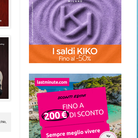
chio
,