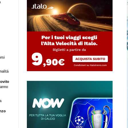
a
rsi
nalità
ovito
 hanno
a
nzo