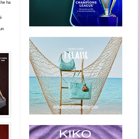
 che ha
i
 un