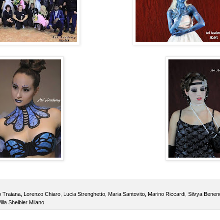
o Traiana
,
Lorenzo Chiaro
,
Lucia Strenghetto
,
Maria Santovito
,
Marino Riccardi
,
Silvya Benen
illa Sheibler Milano