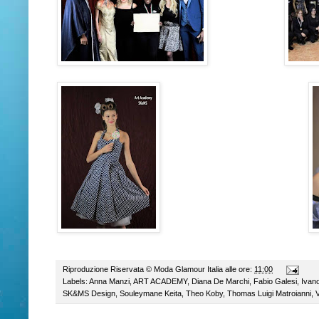
Riproduzione Riservata ©
Moda Glamour Italia
alle ore:
11:00
Labels:
Anna Manzi
,
ART ACADEMY
,
Diana De Marchi
,
Fabio Galesi
,
Ivan
SK&MS Design
,
Souleymane Keita
,
Theo Koby
,
Thomas Luigi Matroianni
,
V