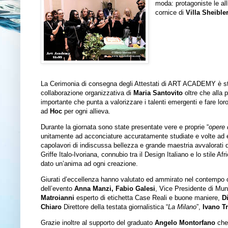
moda: protagoniste le al
cornice di
Villa Sheible
La Cerimonia di consegna degli Attestati di ART ACADEMY è stat
collaborazione organizzativa di
Maria Santovito
oltre che alla 
importante che punta a valorizzare i talenti emergenti e fare lo
ad
Hoc
per ogni allieva.
Durante la giornata sono state presentate vere e proprie “
opere 
unitamente ad acconciature accuratamente studiate e volte ad es
capolavori di indiscussa bellezza e grande maestria avvalorati 
Griffe Italo-Ivoriana, connubio tra il Design Italiano e lo stile 
dato un’anima ad ogni creazione.
Giurati d’eccellenza hanno valutato ed ammirato nel contempo o
dell’evento
Anna Manzi, Fabio Galesi
, Vice Presidente di Mun
Matroianni
esperto di etichetta Case Reali e buone maniere,
D
Chiaro
Direttore della testata giornalistica “
La Milano
”,
Ivano T
Grazie inoltre al supporto del graduato
Angelo Montorfano
che 