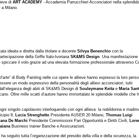
lieve di
ART ACADEMY
- Accademia Parrucchieri Acconciatori nella splendid
r
a Milano.
a ideata e diretta dalla titolare e docente
Silvya Benenchio
con la
partecipazione della Griffe Italo-Ivoriana
SK&MS Design
. Una manifestazione
ro spiccare il volo grazie ad una elevata formazione professionale attraverso Co
d’arte
” di Body Painting nelle cui opere le allieve hanno espresso la loro perso
sere un modo espressivo della personalità degli allievi acconciatori, tutti
dall’eleganza degli abiti di SK&MS Design di
Souleymane Keita
e
Maria Sant
Africano. Oltre mille scatti d’autore hanno immortalato le splendide modelle che
gni singolo capolavoro interloquendo con ogni allieva: la nobildonna e madrin
icipio 8,
Lucia Strenghetto
Presidente AUSER 20 Milano,
Thomas Luigi
iana De Marchi
Presidente Commissioni Pari Opportunità e Diritti Civili,
Lore
raiana
Business trainer Banche e Assicurazioni.
ha seguito tutta l’organizzazione del presidio della villa e della sicurezza, la