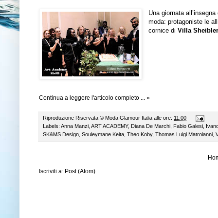
Una giornata all’insegna
moda: protagoniste le al
cornice di
Villa Sheible
Continua a leggere l'articolo completo ... »
Riproduzione Riservata ©
Moda Glamour Italia
alle ore:
11:00
Labels:
Anna Manzi
,
ART ACADEMY
,
Diana De Marchi
,
Fabio Galesi
,
Ivan
SK&MS Design
,
Souleymane Keita
,
Theo Koby
,
Thomas Luigi Matroianni
,
V
Ho
Iscriviti a:
Post (Atom)