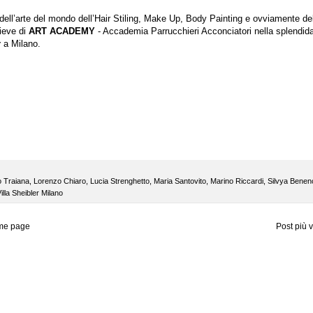
 dell’arte del mondo dell’Hair Stiling, Make Up, Body Painting e ovviamente de
lieve di
ART ACADEMY
- Accademia Parrucchieri Acconciatori nella splendid
r
a Milano.
o Traiana
,
Lorenzo Chiaro
,
Lucia Strenghetto
,
Maria Santovito
,
Marino Riccardi
,
Silvya Benen
illa Sheibler Milano
me page
Post più 