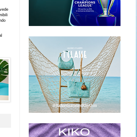
evede
ibili
ando
al