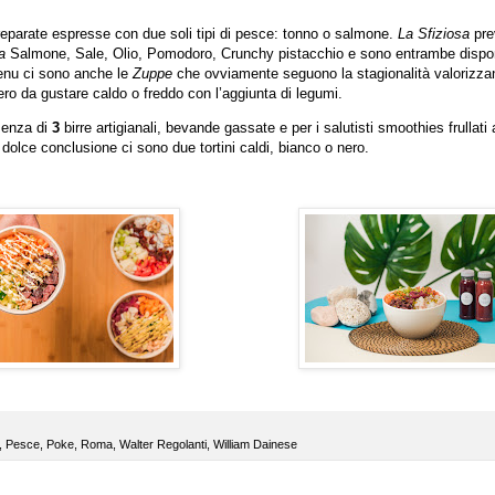
reparate espresse con due soli tipi di pesce: tonno o salmone.
La Sfiziosa
pr
a
Salmone, Sale, Olio, Pomodoro, Crunchy pistacchio e sono entrambe dispon
 menu ci sono anche le
Zuppe
c
he ovviamente seguono la stagionalità valorizz
gero da gustare caldo o freddo con l’aggiunta di legumi.
senza di
3
birre artigianali, bevande gassate e per i salutisti smoothies frullati 
dolce conclusione ci sono due tortini caldi, bianco o nero.
,
Pesce
,
Poke
,
Roma
,
Walter Regolanti
,
William Dainese