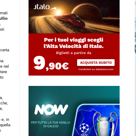
amati
llio
.
ori
 certa
na
re nel
ttere
to
a,
cche,
e,
 e, in
 quella
e