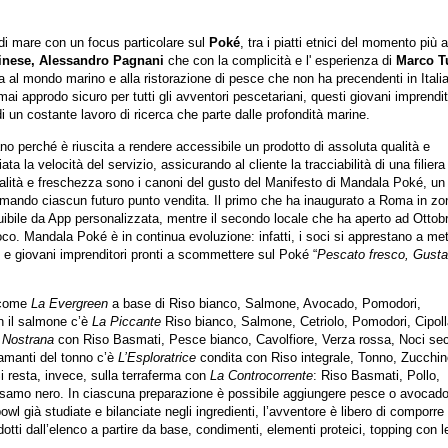
di mare con un focus particolare sul
Poké
, tra i piatti etnici del momento più 
inese, Alessandro
Pagnani
che con la complicità
e l' esperienza di
Marco Tu
a al mondo marino e alla ristorazione di pesce che non ha precendenti in Italia
mai approdo sicuro per tutti gli avventori pescetariani, questi giovani imprendit
di un costante lavoro di ricerca che parte dalle profondità marine.
no perché è riuscita a rendere accessibile un prodotto di assoluta qualità e
a la velocità del servizio, assicurando al cliente la tracciabilità di una filiera
alità e freschezza
sono i canoni del gusto del Manifesto di Mandala Poké, un
rmando ciascun futuro punto vendita. Il primo che ha inaugurato a Roma in zo
uibile da App personalizzata, mentre il secondo locale che ha aperto ad Ottob
co. Mandala Poké è in continua evoluzione: infatti, i soci si apprestano a me
vi e giovani imprenditori pronti a scommettere sul Poké “
Pescato fresco, Gusta
l come
La Evergreen
a base di Riso bianco, Salmone, Avocado, Pomodori,
 il salmone c’è
La Piccante
Riso bianco, Salmone, Cetriolo, Pomodori, Cipoll
 Nostrana
con Riso Basmati, Pesce bianco, Cavolfiore, Verza rossa, Noci se
amanti del tonno c’è
L’Esploratrice
condita con Riso integrale, Tonno, Zucchin
 resta, invece, sulla terraferma con
La Controcorrente
: Riso Basmati, Pollo,
esamo nero. In ciascuna preparazione è possibile aggiungere pesce o avocado
owl già studiate e bilanciate negli ingredienti, l’avventore è libero di comporre
tti dall’elenco a partire da base, condimenti, elementi proteici, topping con l