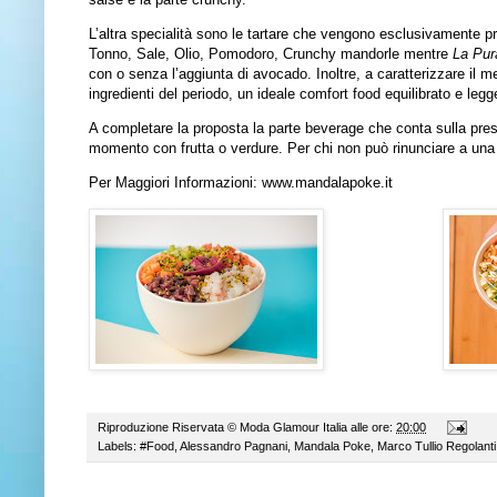
L’altra specialità sono le tartare che vengono esclusivamente p
Tonno, Sale, Olio, Pomodoro, Crunchy mandorle mentre
La Pur
con o senza l’aggiunta di avocado
. Inoltre, a caratterizzare il
ingredienti del periodo, un ideale comfort food equilibrato e leg
A completare la proposta la parte beverage che conta sulla pre
momento con frutta o verdure. Per chi non può rinunciare a una 
Per Maggiori Informazioni:
www.mandalapoke.it
Riproduzione Riservata ©
Moda Glamour Italia
alle ore:
20:00
Labels:
#Food
,
Alessandro Pagnani
,
Mandala Poke
,
Marco Tullio Regolanti