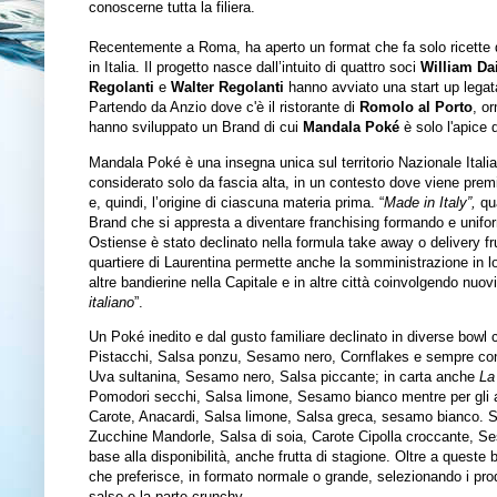
conoscerne tutta la filiera.
Recentemente a Roma, ha aperto un format che fa solo ricette 
in Italia. Il progetto nasce dall’intuito di quattro soci
William Da
Regolanti
e
Walter Regolanti
hanno avviato una start up legat
Partendo da Anzio dove c'è il ristorante di
Romolo al Porto
, or
hanno sviluppato un Brand di cui
Mandala Poké
è solo l'apice 
Mandala Poké è una insegna unica sul territorio Nazionale Italia
considerato solo da fascia alta, in un contesto dove viene premiat
e, quindi, l’origine di ciascuna materia prima. “
Made in Italy”,
qu
Brand che si appresta a diventare franchising formando e unifo
Ostiense è stato declinato nella formula take away o delivery fr
quartiere di Laurentina permette anche la somministrazione in lo
altre bandierine nella Capitale e in altre città coinvolgendo nuo
italiano
”.
Un Poké inedito e dal gusto familiare declinato in diverse bow
Pistacchi, Salsa ponzu, Sesamo nero, Cornflakes e sempre con
Uva sultanina, Sesamo nero, Salsa piccante; in carta anche
La
Pomodori secchi, Salsa limone, Sesamo bianco mentre per gli 
Carote, Anacardi, Salsa limone, Salsa greca, sesamo bianco. Si
Zucchine Mandorle, Salsa di soia, Carote Cipolla croccante, S
base alla disponibilità, anche frutta di stagione. Oltre a queste b
che preferisce, in formato normale o grande, selezionando i prodo
salse e la parte crunchy.