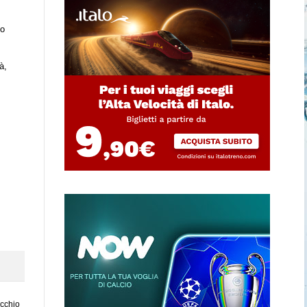
to
à,
ecchio