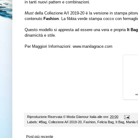
in tanti nuovi pattern e combinazioni.
Must
della Collezione A/I 2019-20 è la versione in stampa pit
contenuto
Fashion
. La fibbia verde stampa cocco con fermaglio 
Questo modello si appresta ad essere una vera e propria
It Ba
dinamicità e stile.
Per Maggiori Informazioni:
www.manilagrace.com
Riproduzione Riservata ©
Moda Glamour Italia
alle ore:
20:00
Labels:
#Bag
,
Collezione A/I 2019-20
,
Fashion
,
Felicia Bag
,
It Bag
,
Manila 
Post più recente