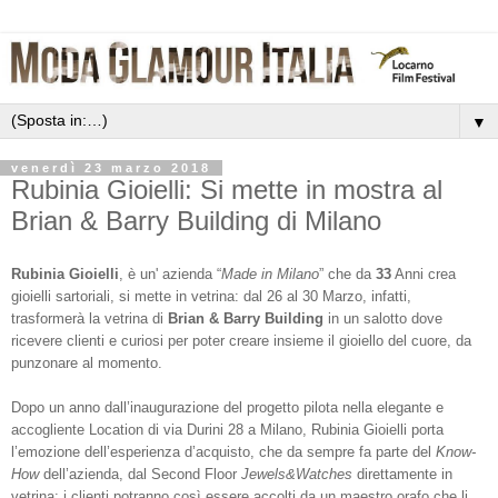
▼
venerdì 23 marzo 2018
Rubinia Gioielli: Si mette in mostra al
Brian & Barry Building di Milano
Rubinia Gioielli
, è un' azienda “
Made in Milano
” che da
33
Anni crea
gioielli sartoriali, si mette in vetrina: dal 26 al 30 Marzo, infatti,
trasformerà la vetrina di
Brian & Barry Building
in un salotto dove
ricevere clienti e curiosi per poter creare insieme il gioiello del cuore, da
punzonare al momento.
Dopo un anno dall’inaugurazione del progetto pilota nella elegante e
accogliente Location di via Durini 28 a Milano, Rubinia Gioielli porta
l’emozione dell’esperienza d’acquisto, che da sempre fa parte del
Know-
How
dell’azienda, dal Second Floor
Jewels&Watches
direttamente in
vetrina: i clienti potranno così essere accolti da un maestro orafo che li