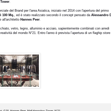
 Tower
.
iale del Brand per l'area Asiatica, iniziato nel 2014 con l'apertura del primo
di
100 Mq.
, ed è stato realizzato secondo il concept pensato da
Alessandro D
 all'architetto
Hannes Peer
.
chiato, vetro, legno, alluminio e acciaio, sapientemente combinati con arredi
 creatività del mondo N°21.
Entro l'anno è prevista l’apertura di un flaghip store
st
,
G20
,
Hannes Peer
,
Mall Hangzhou Tower
,
N°21