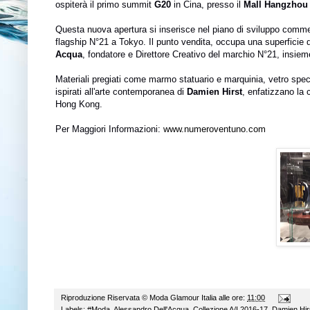
ospiterà il primo summit
G20
in Cina, presso il
Mall Hangzhou
Questa nuova apertura si inserisce nel piano di sviluppo commerc
flagship N°21 a Tokyo. Il punto vendita, occupa una superficie 
Acqua
, fondatore e Direttore Creativo del marchio N°21, insieme
Materiali pregiati come marmo statuario e marquinia, vetro spec
ispirati all'arte contemporanea di
Damien Hirst
, enfatizzano la
Hong Kong.
Per Maggiori Informazioni:
www.numeroventuno.com
Riproduzione Riservata ©
Moda Glamour Italia
alle ore:
11:00
Labels:
#Moda
,
Alessandro Dell'Acqua
,
Collezione A/I 2016-17
,
Damien Hir