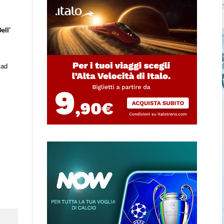
ell'
 ad