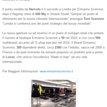
Il punto vendita da
Harrods
è il secondo a Londra per Ermanno Scervino,
dopo il flagship store di
600 Mq
in Sloane Street “
Sempre un punto di
riferimento per la nostra clientela Internazionale"
prosegue
Toni Scervino
"Londra si conferma uno dei punti strategici del luxury mondiale”.
La nuova apertura va ad inserirsi in un piano di sviluppo retail che porterà
il numero di boutique Ermanno Scervino a
50
nel 2015, e con circa
500
multibrand, accanto all’ E-shop lanciato nel 2014. Il Brand Ermanno
Scervino,
300
dipendenti diretti, circa
1500
con l’indotto, nasce nel 2000 a
Firenze e da quel momento ha sempre proposto un prodotto pret à porter
di
Lusso
, che unisce l’eccellenza "
Made in Italy
" ad uno stile
Internazionale.
Per Maggiori Informazioni:
www.ermannoscervino.it