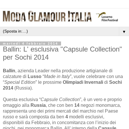
▼
martedì 4 febbraio 2014
Ballin: L' esclusiva "Capsule Collection"
per Sochi 2014
Ballin
, azienda Leader nella produzione artigianale di
calzature di
Lusso
“
Made in Italy
”, vuole celebrare con una
“
Special Edition
” le prossime
Olimpiadi Invernali
di
Sochi
2014
(Russia).
Questa esclusiva “
Capsule Collection
”, è un vero e proprio
omaggio alla
Russia
, che con ben
14
negozi monomarca,
rappresenta uno dei primi mercati del marchio nel Paese
russo e sarà composta da ben
4
modelli esclusivi,
disponibili da Febbraio, in concomitanza con l’inizio dei
giochi, nei monomarca Ballin. All’ interno della
Capsule