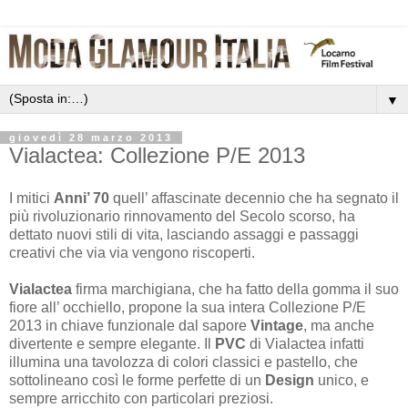
▼
giovedì 28 marzo 2013
Vialactea: Collezione P/E 2013
I mitici
Anni’ 70
quell’ affascinate decennio che ha segnato il
più rivoluzionario rinnovamento del Secolo scorso, ha
dettato nuovi stili di vita, lasciando assaggi e passaggi
creativi che via via vengono riscoperti.
Vialactea
firma marchigiana, che ha fatto della gomma il suo
fiore all’ occhiello, propone la sua intera Collezione P/E
2013 in chiave funzionale dal sapore
Vintage
, ma anche
divertente e sempre elegante. Il
PVC
di Vialactea infatti
illumina una tavolozza di colori classici e pastello, che
sottolineano così le forme perfette di un
Design
unico, e
sempre arricchito con particolari preziosi.