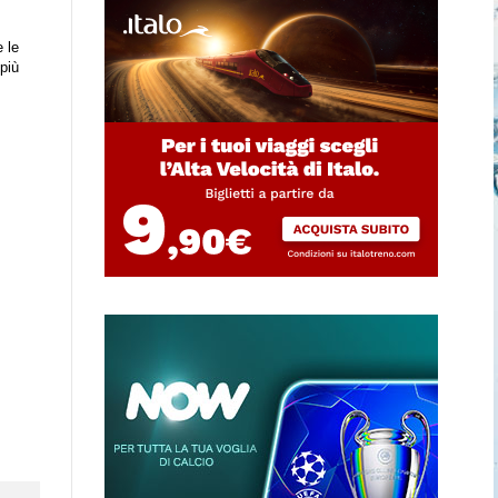
e le
 più