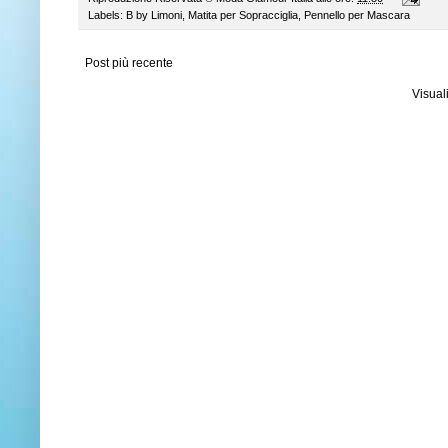
Labels:
B by Limoni
,
Matita per Sopracciglia
,
Pennello per Mascara
Post più recente
Visual