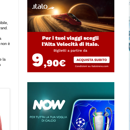
ibile,
rand.
a
i non è
e la
a