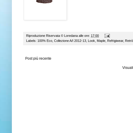
Riproduzione Riservata ©
Loredana
alle ore:
17:00
Labels:
100% Eco
,
Collezione A/I 2012-13
,
Look
,
Maple
,
Refrigiwear
,
Retrò
Post più recente
Visual