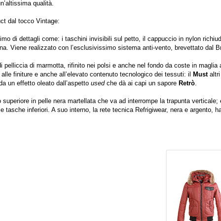
n’altissima qualità.
ct dal tocco Vintage:
o di dettagli come: i taschini invisibili sul petto, il cappuccio in nylon richiud
ana. Viene realizzato con l’esclusivissimo sistema anti-vento, brevettato dal B
 pelliccia di marmotta, rifinito nei polsi e anche nel fondo da coste in maglia 
le finiture e anche all’elevato contenuto tecnologico dei tessuti: il
Must
altr
da un effetto oleato dall’aspetto
used
che dà ai capi un sapore
Retrò
.
o superiore in pelle nera martellata che va ad interrompe la trapunta verticale; 
e tasche inferiori. A suo interno, la rete tecnica Refrigiwear, nera e argento, h