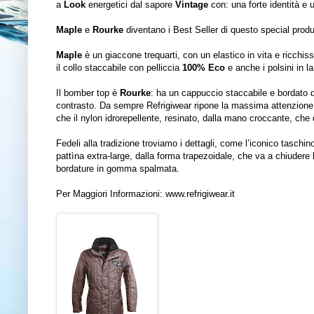
a
Look
energetici dal sapore
Vintage
con: una forte identità e u
Maple
e
Rourke
diventano i Best Seller di questo special produ
Maple
è un giaccone trequarti, con un elastico in vita e ricchissim
il collo staccabile con pelliccia
100% Eco
e anche i polsini in l
Il bomber top è
Rourke
: ha un cappuccio staccabile e bordato di
contrasto. Da sempre Refrigiwear ripone la massima attenzione al
che il nylon idrorepellente, resinato, dalla mano croccante, che 
Fedeli alla tradizione troviamo i dettagli, come l’iconico taschin
pattìna extra-large, dalla forma trapezoidale, che va a chiudere l
bordature in gomma spalmata.
Per Maggiori Informazioni:
www.refrigiwear.it