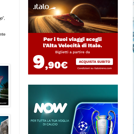
op
”,
ante