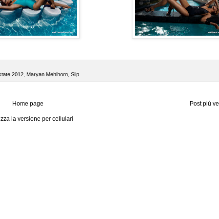
state 2012
,
Maryan Mehlhorn
,
Slip
Home page
Post più v
izza la versione per cellulari