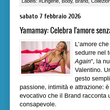
Labels:
#Lingerie
,
Body
,
Brand
,
Collezio
sabato 7 febbraio 2026
Yamamay: Celebra l'amore senz
L’amore che 
sedurre nel 
Again
”
, la 
Valentino
. U
gesto sempli
passione, intimità e attrazione: 
evocativo che il Brand racconta 
consapevole.