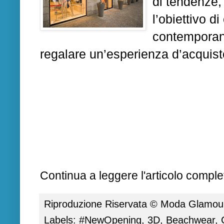
di tendenze, 
l’obiettivo d
contemporan
regalare un’esperienza d’acquis
Continua a leggere l'articolo complet
Riproduzione Riservata ©
Moda Glamour 
Labels:
#NewOpening
,
3D
,
Beachwear
,