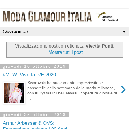
▼
Visualizzazione post con etichetta
Vivetta Ponti
.
Mostra tutti i post
giovedì 10 ottobre 2019
#MFW: Vivetta P/E 2020
›
Swarovski ha nuovamente impreziosito le
passerelle della settimana della moda milanese,
con #CrystalOnTheCatwalk , copertura globale di
...
giovedì 25 ottobre 2018
Arthur Arbesser & OVS:
Festeggiano insieme i 90 Anni