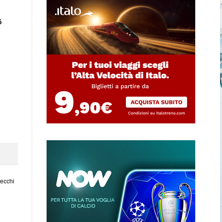
5
vecchi