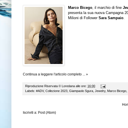
Marco Bicego
, il marchio di fine
Je
presenta la sua nuova Campagna 20
Milioni di Follower
Sara Sampaio
.
Continua a leggere l'articolo completo ... »
Riproduzione Riservata ©
Loredana
alle ore:
16:00
Labels:
#ADV
,
Collezione 2023
,
Giampaolo Sgura
,
Jewelry
,
Marco Bicego
,
Ho
Iscriviti a:
Post (Atom)