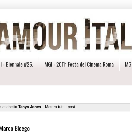
I - Biennale #26.
MGI - 20Th Festa del Cinema Roma
MGI
n etichetta
Tanya Jones
.
Mostra tutti i post
i Marco Bicego