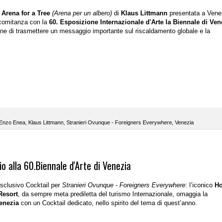
e
Arena for a Tree
(Arena
per
un
albero)
di
Klaus Littmann
presentata a Vene
ncomitanza con la
60. Esposizione Internazionale d'Arte la Biennale di Ven
one di trasmettere un messaggio importante sul riscaldamento globale e la
Enzo Enea
,
Klaus Littmann
,
Stranieri Ovunque - Foreigners Everywhere
,
Venezia
o alla 60.Biennale d'Arte di Venezia
esclusivo Cocktail per
Stranieri Ovunque - Foreigners Everywhere
: l’iconico
Ho
Resort
, da sempre meta prediletta del turismo Internazionale, omaggia la
enezia
con un Cocktail dedicato, nello spirito del tema di quest’anno.