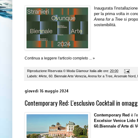
Inaugurata l'installazion
per la prima volta in co
Arena
for
a
Tree
si prop
sostenibilità.
Continua a leggere l'articolo completo ... »
Riproduzione Riservata ©
Moda Glamour Italia
alle ore:
20:00
Labels:
#Arte
,
60. Biennale Arte Venezia
,
Arena for a Tree
,
Arsenale Nord
,
giovedì 16 maggio 2024
Contemporary Red: L'esclusivo Cocktail in omaggi
Contemporary Red
è l'
Excelsior Venice Lido 
60.Biennale d’Arte
di V