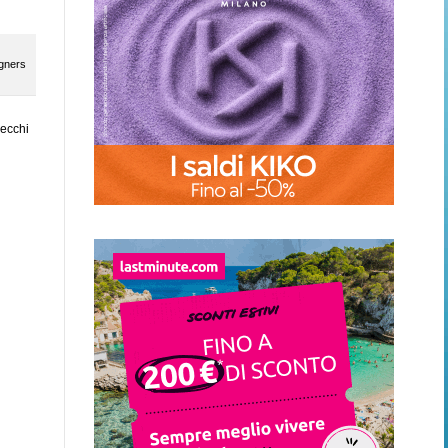
igners
vecchi