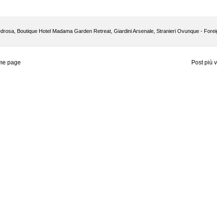
edrosa
,
Boutique Hotel Madama Garden Retreat
,
Giardini Arsenale
,
Stranieri Ovunque - Fore
me page
Post più 