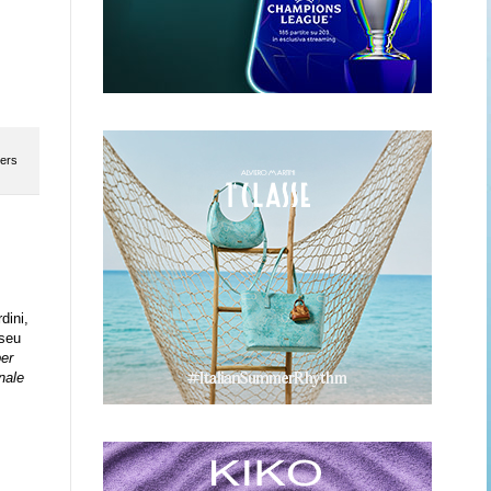
ners
dini,
useu
er
nale