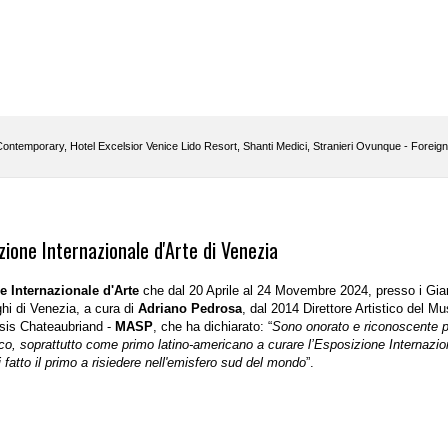
Contemporary
,
Hotel Excelsior Venice Lido Resort
,
Shanti Medici
,
Stranieri Ovunque - Foreig
zione Internazionale d'Arte di Venezia
e Internazionale d'Arte
che dal
20 Aprile al 24 Movembre 2024, presso i Giar
ghi di Venezia, a cura di
Adriano Pedrosa
, dal 2014 Direttore Artistico del M
sis Chateaubriand -
MASP
, che ha dichiarato: “
Sono onorato e riconoscente p
ico, soprattutto come primo latino-americano a curare l’Esposizione Internazio
i fatto il primo a risiedere nell'emisfero sud del mondo
”.