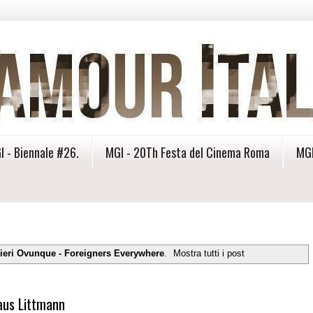
I - Biennale #26.
MGI - 20Th Festa del Cinema Roma
MGI
ieri Ovunque - Foreigners Everywhere
.
Mostra tutti i post
laus Littmann