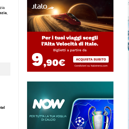
zia
ezia
,
tel