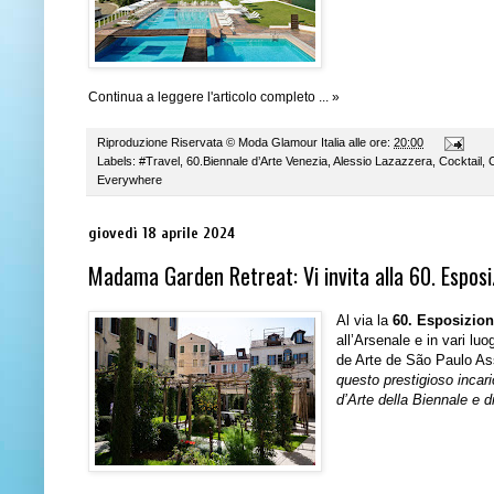
Continua a leggere l'articolo completo ... »
Riproduzione Riservata ©
Moda Glamour Italia
alle ore:
20:00
Labels:
#Travel
,
60.Biennale d’Arte Venezia
,
Alessio Lazazzera
,
Cocktail
,
Everywhere
giovedì 18 aprile 2024
Madama Garden Retreat: Vi invita alla 60. Esposi
Al via la
60. Esposizion
all’Arsenale e in vari luo
de Arte de São Paulo As
questo prestigioso incar
d’Arte della Biennale e d