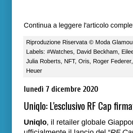
Continua a leggere l'articolo complet
Riproduzione Riservata ©
Moda Glamour 
Labels:
#Watches
,
David Beckham
,
Eile
Julia Roberts
,
NFT
,
Oris
,
Roger Federer
Heuer
lunedì 7 dicembre 2020
Uniqlo: L'esclusivo RF Cap firm
Uniqlo
,
il retailer globale Giapp
ufficialmente il lancio del “
RF Ca