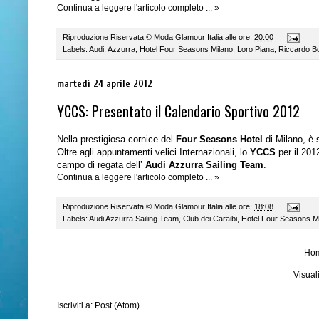
Continua a leggere l'articolo completo ... »
Riproduzione Riservata ©
Moda Glamour Italia
alle ore:
20:00
Labels:
Audi
,
Azzurra
,
Hotel Four Seasons Milano
,
Loro Piana
,
Riccardo B
martedì 24 aprile 2012
YCCS: Presentato il Calendario Sportivo 2012
Nella prestigiosa cornice del
Four Seasons Hotel
di Milano, è 
Oltre agli appuntamenti velici Internazionali, lo
YCCS
per il 201
campo di regata dell’
Audi Azzurra Sailing Team
.
Continua a leggere l'articolo completo ... »
Riproduzione Riservata ©
Moda Glamour Italia
alle ore:
18:08
Labels:
Audi Azzurra Sailing Team
,
Club dei Caraibi
,
Hotel Four Seasons M
Ho
Visual
Iscriviti a:
Post (Atom)