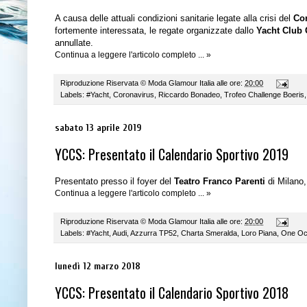
A causa delle attuali condizioni sanitarie legate alla crisi del
Co
fortemente interessata, le regate organizzate dallo
Yacht Club
annullate.
Continua a leggere l'articolo completo ... »
Riproduzione Riservata ©
Moda Glamour Italia
alle ore:
20:00
Labels:
#Yacht
,
Coronavirus
,
Riccardo Bonadeo
,
Trofeo Challenge Boeris
sabato 13 aprile 2019
YCCS: Presentato il Calendario Sportivo 2019
Presentato presso il foyer del
Teatro Franco Parenti
di Milano,
Continua a leggere l'articolo completo ... »
Riproduzione Riservata ©
Moda Glamour Italia
alle ore:
20:00
Labels:
#Yacht
,
Audi
,
Azzurra TP52
,
Charta Smeralda
,
Loro Piana
,
One Oc
lunedì 12 marzo 2018
YCCS: Presentato il Calendario Sportivo 2018