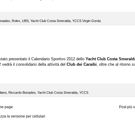
onadeo
,
Rolex
,
UBS
,
Yacht Club Costa Smeralda
,
YCCS Virgin Gorda
stato presentato il Calendario Sportivo 2012 dello
Yacht Club Costa Smerald
2 vedrà il consolidarsi della attività del
Club dei Caraibi
, oltre che al ritorno s
ilano
,
Riccardo Bonadeo
,
Yacht Club Costa Smeralda
,
YCCS
me page
Post più 
izza la versione per cellulari