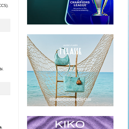
CCS).
bi.
a
.