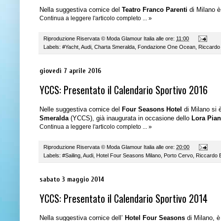
Nella suggestiva cornice del
Teatro Franco Parenti
di Milano è
Continua a leggere l'articolo completo ... »
Riproduzione Riservata ©
Moda Glamour Italia
alle ore:
11:00
Labels:
#Yacht
,
Audi
,
Charta Smeralda
,
Fondazione One Ocean
,
Riccardo
giovedì 7 aprile 2016
YCCS: Presentato il Calendario Sportivo 2016
Nelle suggestiva cornice del
Four Seasons Hotel
di Milano si 
Smeralda
(YCCS), già inaugurata in occasione dello
Lora Pia
Continua a leggere l'articolo completo ... »
Riproduzione Riservata ©
Moda Glamour Italia
alle ore:
20:00
Labels:
#Sailing
,
Audi
,
Hotel Four Seasons Milano
,
Porto Cervo
,
Riccardo 
sabato 3 maggio 2014
YCCS: Presentato il Calendario Sportivo 2014
Nella suggestiva cornice dell’
Hotel Four Seasons
di Milano, è