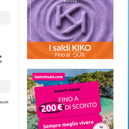
a
.
ul
vecchi