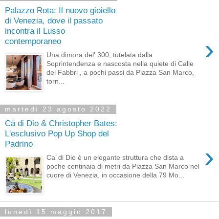
Palazzo Rota: Il nuovo gioiello
di Venezia, dove il passato
incontra il Lusso
›
contemporaneo
Una dimora del' 300, tutelata dalla
Soprintendenza e nascosta nella quiete di Calle
dei Fabbri , a pochi passi da Piazza San Marco,
torn...
martedì 23 agosto 2022
Cà di Dio & Christopher Bates:
L'esclusivo Pop Up Shop del
Padrino
›
Ca’ di Dio è un elegante struttura che dista a
poche centinaia di metri da Piazza San Marco nel
cuore di Venezia, in occasione della 79 Mo...
lunedì 15 maggio 2017