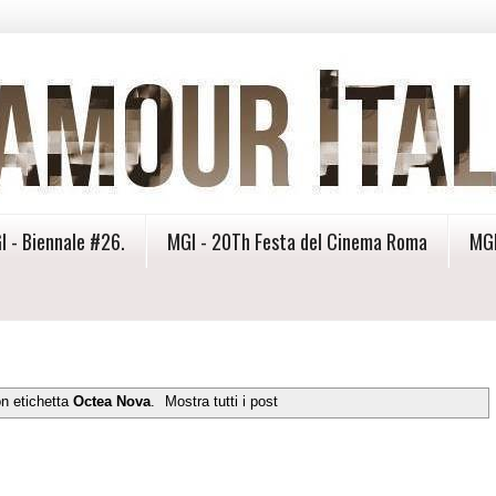
I - Biennale #26.
MGI - 20Th Festa del Cinema Roma
MGI
on etichetta
Octea Nova
.
Mostra tutti i post